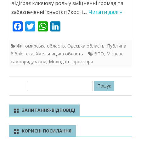
відіграє ключову роль у зміцненні громад та
демократія:
забезпеченні їхньої стійкості….
Читати далі »
роль
F
T
W
Li
бібліотек
ac
w
h
n
у
e
itt
at
k
Житомирська область
,
Одеська область
,
Публічна
зміцненні
b
er
s
e
бібліотека
,
Хмельницька область
ВПО
,
Місцеве
самоврядування
,
Молодіжні простори
o
A
dI
громад
o
p
n
k
p
П
о
ш
у
ЗАПИТАННЯ-ВІДПОВІДІ
к
КОРИСНІ ПОСИЛАННЯ