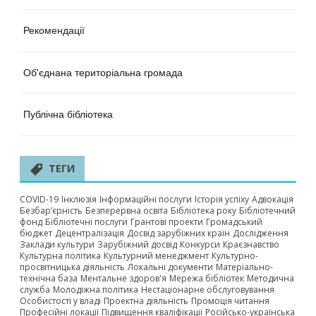
Рекомендації
Об'єднана територіальна громада
Публічна бібліотека
ТЕГИ
COVID-19
Інклюзія
Інформаційні послуги
Історія успіху
Адвокація
Безбар’єрність
Безперервна освіта
Бібліотека року
Бібліотечний
фонд
Бібліотечні послуги
Грантові проекти
Громадський
бюджет
Децентралізація
Досвід зарубіжних країн
Дослідження
Заклади культури
Зарубіжний досвід
Конкурси
Краєзнавство
Культурна політика
Культурний менеджмент
Культурно-
просвітницька діяльність
Локальні документи
Матеріально-
технічна база
Ментальне здоров'я
Мережа бібліотек
Методична
служба
Молодіжна політика
Нестаціонарне обслуговування
Особистості у владі
Проектна діяльність
Промоція читання
Професійні локації
Підвищення кваліфікації
Російсько-українська