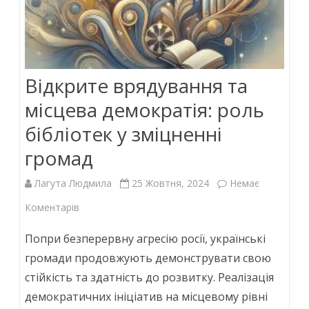
Відкрите врядування та
місцева демократія: роль
бібліотек у зміцненні
громад
Лагута Людмила
25 Жовтня, 2024
Немає
до
Коментарів
Відкрите
Попри безперервну агресію росії, українські
врядування
громади продовжують демонструвати свою
стійкість та здатність до розвитку. Реалізація
та
демократичних ініціатив на місцевому рівні
місцева