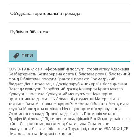
Об'єднана територіальна громада
Публічна бібліотека
ТЕГИ
COVID-19
Інклюзія
Інформаційні послуги
Історія успіху
Адвокація
Безбар’єрність
Безперервна освіта
Бібліотека року
Бібліотечний
фонд
Бібліотечні послуги
Грантові проекти
Громадський
бюджет
Децентралізація
Досвід зарубіжних країн
Дослідження
Заклади культури
Зарубіжний досвід
Конкурси
Краєзнавство
Культурна політика
Культурний менеджмент
Культурно-
просвітницька діяльність
Локальні документи
Матеріально-
технічна база
Ментальне здоров'я
Мережа бібліотек
Методична
служба
Молодіжна політика
Нестаціонарне обслуговування
Особистості у владі
Проектна діяльність
Промоція читання
Професійні локації
Підвищення кваліфікації
Російсько-українська
війна
Співробітництво громад
Статистика
Стратегічне
планування
Сільські бібліотеки
Трудові відносини
УБА
УКФ
ЦСР
Цифрова освіта
Цифрові технології