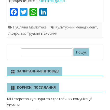
професійного…
Читати далі »
бачення
F
T
W
Li
і
ac
w
h
n
трансформація
e
itt
at
k
Публічна бібліотека
Культурний менеджмент
,
b
er
s
e
Лідерство
,
Трудові відносини
o
A
dI
o
p
n
П
k
p
о
ш
у
ЗАПИТАННЯ-ВІДПОВІДІ
к
КОРИСНІ ПОСИЛАННЯ
Міністерство культури та стратегічних комунікацій
України