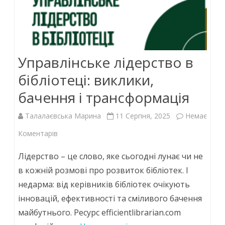
Управлінське лідерство в
бібліотеці: виклики,
бачення і трансформація
Талалаєвська Марина
11 Серпня, 2025
Немає
до
Коментарів
Управлінське
Лідерство – це слово, яке сьогодні лунає чи не
лідерство
в кожній розмові про розвиток бібліотек. І
недарма: від керівників бібліотек очікують
в
інновацій, ефективності та сміливого бачення
бібліотеці:
майбутнього. Ресурс efficientlibrarian.com
виклики,