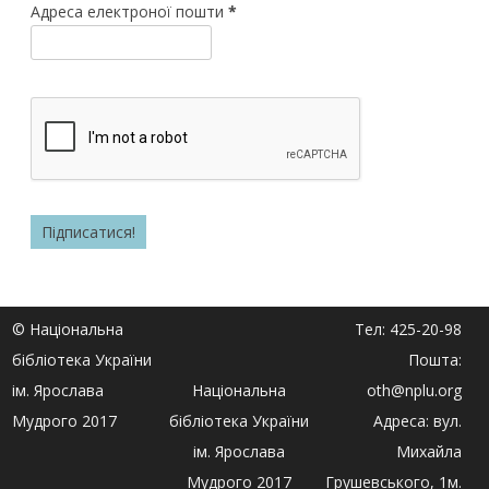
Адреса електроної пошти
*
© Національна
Тел: 425-20-98
бібліотека України
Пошта:
ім. Ярослава
Національна
oth@nplu.org
Мудрого 2017
бібліотека України
Адреса: вул.
ім. Ярослава
Михайла
Мудрого 2017
Грушевського, 1м.