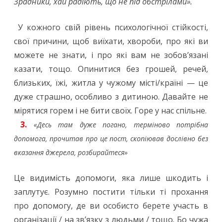
Зрадники, хай радіють, що не під обстрілами».
У кожного свій рівень психологічної стійкості,
свої причини, щоб виїхати, хвороби, про які ви
можете не знати, і про які вам не зобов’язані
казати, тощо. Опинитися без грошей, речей,
близьких, їжі, житла у чужому місті/країні — це
дуже страшно, особливо з дитиною. Давайте не
мірятися горем і не бити своїх. Горе у нас спільне.
3.
«Десь там дуже погано, терміново потрібна
допомога, прочитав про це пост, скопіював дослівно без
вказання джерела, розбирайтеся»
Це видимість допомоги, яка лише шкодить і
заплутує. Розумно постити тільки ті прохання
про допомогу, де ви особисто берете участь в
організації / на зв’язку з людьми / тощо. Бо чужа