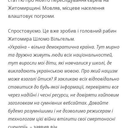
статтю про нібито переслідування євреїв на
Житомирщині. Мовляв, місцеве населення
влаштовує погроми.
Спростовуємо. Це вже зробив і головний рабин
Житомира Шломо Вільгельм.
«Україна – вільна демократична країна. Тут мирно
та дружно живуть люди всіх національностей,
тут виросли мої діти, які навчалися у школі, де
викладають українською мовою. Про який нацизм
може взагалі йтися? Я закликаю всіх відповідально
ставитися до будь-якої інформації, перевіряти все
через надійні і чесні ресурси, не довіряти хайповим
заголовкам на сумнівних вебсайтах. Давайте
будемо розумнішими і не дозволимо режисерам і
технологам цієї війни втілити свої смертоносні
сценарії»
, – заявив він.