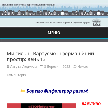
МЕНЮ
Skip
to
content
Ми сильні! Вартуємо інформаційний
простір: день 13
Лагута Людмила
8 Березня, 2022
Немає
до
Коментарів
Ми
Боремо #інфотерор разом!
сильні!
Вартуємо
ВАЖЛИВО