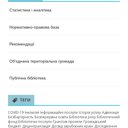
Статистика і аналітика
Нормативно-правова база
Рекомендації
Об'єднана територіальна громада
Публічна бібліотека
ТЕГИ
COVID-19
Інклюзія
Інформаційні послуги
Історія успіху
Адвокація
Безбар’єрність
Безперервна освіта
Бібліотека року
Бібліотечний
фонд
Бібліотечні послуги
Грантові проекти
Громадський
бюджет
Децентралізація
Досвід зарубіжних країн
Дослідження