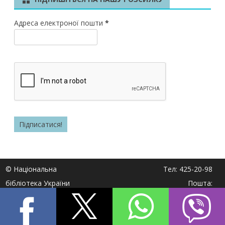
Адреса електроної пошти
*
© Національна
Тел: 425-20-98
бібліотека України
Пошта:
ім. Ярослава
Національна
oth@nplu.org
Мудрого 2017
бібліотека України
Адреса: вул.