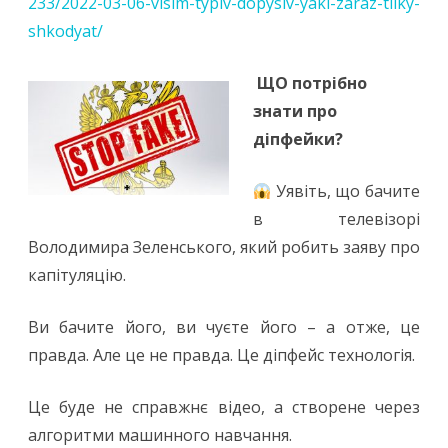
233/2022-03-06-visim-typiv-dopysiv-yaki-zaraz-tilky-
shkodyat/
ЩО потрібно
знати про
діпфейки?
Уявіть, що бачите
в телевізорі
Володимира Зеленського, який робить заяву про
капітуляцію.
Ви бачите його, ви чуєте його – а отже, це
правда. Але це не правда. Це діпфейс технологія.
Це буде не справжнє відео, а створене через
алгоритми машинного навчання.