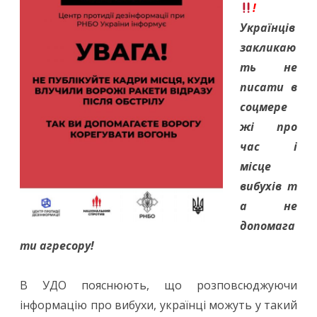
інформаційний
!
простір:
Українців
закликаю
день
ть не
13
писати в
соцмере
жі про
час і
місце
вибухів т
а не
допомага
ти агресору!
В УДО пояснюють, що розповсюджуючи
інформацію про вибухи, українці можуть у такий