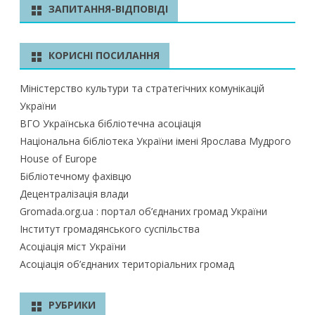
у
ЗАПИТАННЯ-ВІДПОВІДІ
к
КОРИСНІ ПОСИЛАННЯ
Міністерство культури та стратегічних комунікацій
України
ВГО Українська бібліотечна асоціація
Національна бібліотека України імені Ярослава Мудрого
House of Europe
Бібліотечному фахівцю
Децентралізація влади
Gromada.org.ua : портал об’єднаних громад України
Інститут громадянського суспільства
Асоціація міст України
Асоціація об’єднаних територіальних громад
РУБРИКИ