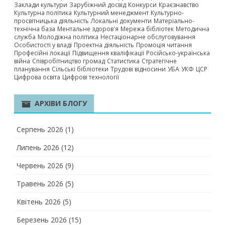
Заклади культури
Зарубіжний досвід
Конкурси
Краєзнавство
Культурна політика
Культурний менеджмент
Культурно-
просвітницька діяльність
Локальні документи
Матеріально-
технічна база
Ментальне здоров'я
Мережа бібліотек
Методична
служба
Молодіжна політика
Нестаціонарне обслуговування
Особистості у владі
Проектна діяльність
Промоція читання
Професійні локації
Підвищення кваліфікації
Російсько-українська
війна
Співробітництво громад
Статистика
Стратегічне
планування
Сільські бібліотеки
Трудові відносини
УБА
УКФ
ЦСР
Цифрова освіта
Цифрові технології
АРХІВИ БЛОГУ
Серпень 2026
(1)
Липень 2026
(12)
Червень 2026
(9)
Травень 2026
(5)
Квітень 2026
(5)
Березень 2026
(15)