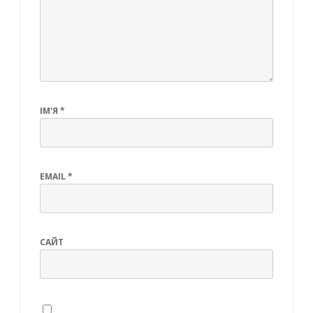
ІМ'Я
*
EMAIL
*
САЙТ