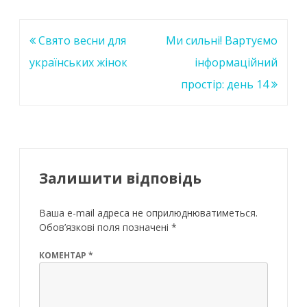
o
A
dI
o
p
n
Навігація
Свято весни для
Ми сильні! Вартуємо
k
p
записів
українських жінок
інформаційний
простір: день 14
Залишити відповідь
Ваша e-mail адреса не оприлюднюватиметься.
Обов’язкові поля позначені
*
КОМЕНТАР
*