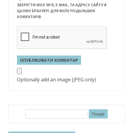
ЗБЕРЕГТИ МОЄ ІМ'Я, E-MAIL, ТА АДРЕСУ САЙТУ В
ЦЬОМУ БРАУЗЕРІ ДЛЯ МОЇХ ПОДАЛЬШИХ
КОМЕНТАРІВ.
Optionally add an image (JPEG only)
П
о
ш