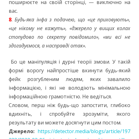
поширюєте на своїй сторінці, — виключно на
вас.
8
.
Будь-яка інфа з подачею, що «це приховують»,
«це нікому не кажуть», «джерело у вищих колах
стопудово по секрету повідомило», «ми всі не
здогадуємося, а насправді отак».
Бо це маніпуляція і дурні теорії змови. У такій
формі ворогу найпростіше вкинути будь-який
фейк розгубленим людям, яких завалило
інформацією, і які не володіють мінімальною
інформаційною грамотністю. Не ведіться.
Словом, перш ніж будь-що запостити, глибоко
вдихніть, і спробуйте зрозуміти, якого
результату ви можете досягнути цим постом.
Джерело:
https://detector.media/blogs/article/197