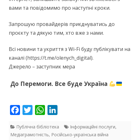
вами та повідомимо про наступні кроки.
Запрошую провайдерів приєднуватись до
проєкту та дякую тим, хто вже з нами.
Всі новини та укриття з Wi-Fi буду публікувати на
каналі (https://t.me/olenych_digital).
Джерело – заступник мера
До Перемоги. Все буде Україна
F
T
W
Li
ac
w
h
n
e
itt
at
k
Публічна бібліотека
Інформаційні послуги
,
Медіаграмотність
,
Російсько-українська війна
b
er
s
e