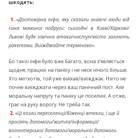
шкодять:
1.
«Достовірна інфа, яку сказали знаючі люди від
сина маминої подруги: сьогодні в Києві/Харкові/
Львові буде хімічна атака/наступ/місто заллють
ракетами. Виїжджайте терміново».
Бо такої інфи було вже багато, вона з’являється
щодня, працює на паніку і не несе нічого більше.
Хто міг/хотів, той уже виїхав/виїжджає. Ніхто не
почне виїжджати через ваш панічний пост. Але
моральну напругу та паніку це посилює. А отже,
грає на руку ворогу. Не треба так.
2.
«Ці козли переселенці/біженці втекли, і ще й
просять допомоги/житла/інформації/
волонтерської допомоги/моральної допомоги.