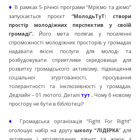
♦
В рамках 5-річної програми “Мріємо та діємо”
запускається проєкт
“МолодьТуТ: створи
простір молодіжних перспектив у своїй
громаді”.
Його мета полягає у посиленні
спроможності молодіжних просторів у громадах
надавати якісні послуги для молоді та
розбудовувати сприятливе середовище для
розвитку громадського активізму, підвищення
соціальної згуртованості, просування
толерантності та інклюзивності у громадах.
Дедлайн – 01 лютого. Деталі
тут
.
Чому б новому
простору не бути в бібліотеці?
♦
Громадська організація “Fight For Right”
оголошує набір на другу
школу “ЛІДEРКА
” для
активних і мотивованих дівчат та жінок з