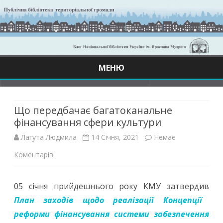
МЕНЮ
Skip
to
content
Що передбачає багатоканальне
фінансування сфери культури
Лагута Людмила
14 Січня, 2021
Немає
до
Коментарів
Що
05 січня прийдешнього року КМУ затвердив
передбачає
План заходів щодо реалізації Концепції
багатоканальне
реформи фінансування системи забезпечення