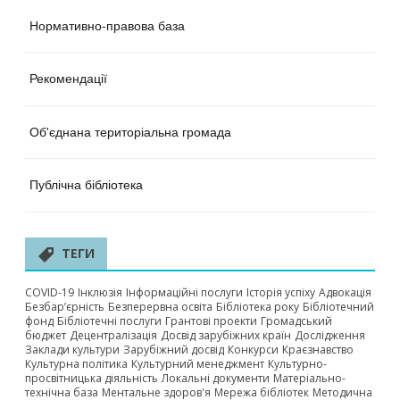
Нормативно-правова база
Рекомендації
Об'єднана територіальна громада
Публічна бібліотека
ТЕГИ
COVID-19
Інклюзія
Інформаційні послуги
Історія успіху
Адвокація
Безбар’єрність
Безперервна освіта
Бібліотека року
Бібліотечний
фонд
Бібліотечні послуги
Грантові проекти
Громадський
бюджет
Децентралізація
Досвід зарубіжних країн
Дослідження
Заклади культури
Зарубіжний досвід
Конкурси
Краєзнавство
Культурна політика
Культурний менеджмент
Культурно-
просвітницька діяльність
Локальні документи
Матеріально-
технічна база
Ментальне здоров'я
Мережа бібліотек
Методична