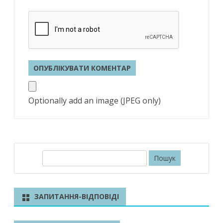
Optionally add an image (JPEG only)
П
о
ш
у
ЗАПИТАННЯ-ВІДПОВІДІ
к