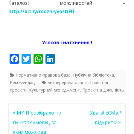
Каталозі можливостей –
http://bit.ly/mozhlyvostiEU
Успіхів і натхнення !
F
T
W
Li
ac
w
h
n
e
itt
at
k
Нормативно-правова база
,
Публічна бібліотека
,
Рекомендації
Безперервна освіта
,
Грантові
b
er
s
e
проекти
,
Культурний менеджмент
,
Проектна діяльність
o
A
dI
o
p
n
Навігація
МКІП розібрало по
Увага! ЕСМаР
k
p
записів
пунктах умови , за
відкрито!
яких можлива