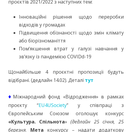
проєктів 2021/2022 з наступних тем:
Інноваційні рішення щодо переробки
відходів у громадах
Підвищення обізнаності щодо змін клімату
або біорізноманіття
Пом’якшення втрат у галузі навчання у
зв’язку із пандемією COVIDd-19
Щонайбільше 4 проєктні пропозиції будуть
відібрані. (дедлайн 14.02). Деталі
тут
♦
Міжнародний фонд «Відродження» в рамках
проєкту “
EU4USociety
” у співпраці з
Європейським Союзом оголошує конкурс
«Культура. Спільнота
»
(дедлайн 25 січня, 25
березня
.
Мета
конкурсу – надати додаткову