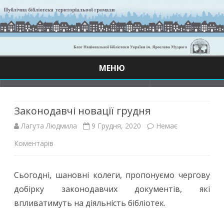
МЕНЮ
Skip
to
content
Законодавчі новації грудня
Лагута Людмила
9 Грудня, 2020
Немає
до
Коментарів
Законодавчі
Сьогодні, шановні колеги, пропонуємо чергову
новації
добірку законодавчих документів, які
грудня
впливатимуть на діяльність бібліотек.