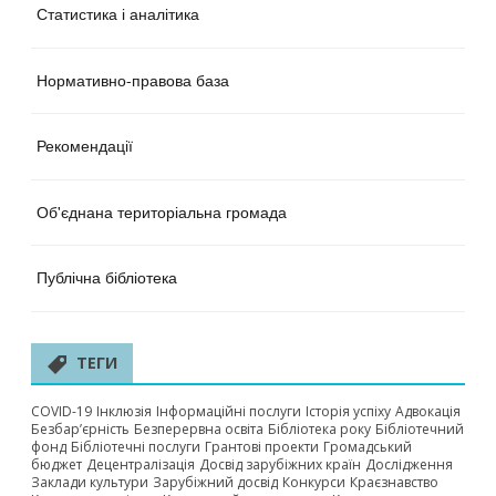
Статистика і аналітика
Нормативно-правова база
Рекомендації
Об'єднана територіальна громада
Публічна бібліотека
ТЕГИ
COVID-19
Інклюзія
Інформаційні послуги
Історія успіху
Адвокація
Безбар’єрність
Безперервна освіта
Бібліотека року
Бібліотечний
фонд
Бібліотечні послуги
Грантові проекти
Громадський
бюджет
Децентралізація
Досвід зарубіжних країн
Дослідження
Заклади культури
Зарубіжний досвід
Конкурси
Краєзнавство