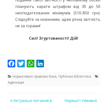
подання такої звітності у неповному обсязі
планують карати штрафом від 30 до 50
неоподаткованих мінімумів (510-850 грн).
Слідкуйте за новинами, адже річна звітність
не за горами!
Сил! Згуртованості! Дій!
F
T
W
Li
ac
w
h
n
e
itt
at
k
Нормативно-правова база
,
Публічна бібліотека
Адвокація
b
er
s
e
o
A
dI
o
p
n
Навігація
Актуальні питання в
Нарешті з’явився