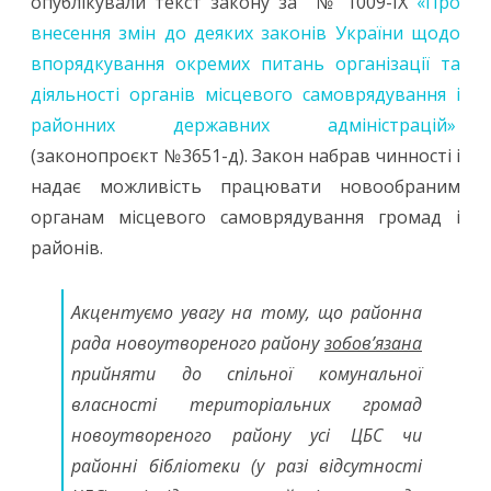
опублікували текст закону за № 1009-IX
«Про
внесення змін до деяких законів України щодо
впорядкування окремих питань організації та
діяльності органів місцевого самоврядування і
районних державних адміністрацій»
(законопроєкт №3651-д). Закон набрав чинності і
надає можливість працювати новообраним
органам місцевого самоврядування громад і
районів.
Акцентуємо увагу на тому, що районна
рада новоутвореного району
зобов’язана
прийняти до спільної комунальної
власності територіальних громад
новоутвореного району усі ЦБС чи
районні бібліотеки (у разі відсутності