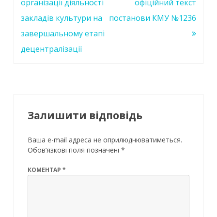
k
p
записів
організації діяльності
офіційний текст
закладів культури на
постанови КМУ №1236
завершальному етапі
децентралізації
Залишити відповідь
Ваша e-mail адреса не оприлюднюватиметься.
Обов’язкові поля позначені
*
КОМЕНТАР
*