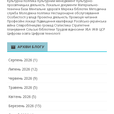
Культурна політика
Культурний менеджмент
Культурно-
просвітницька діяльність
Локальні документи
Матеріально-
технічна база
Ментальне здоров'я
Мережа бібліотек
Методична
служба
Молодіжна політика
Нестаціонарне обслуговування
Особистості у владі
Проектна діяльність
Промоція читання
Професійні локації
Підвищення кваліфікації
Російсько-українська
війна
Співробітництво громад
Статистика
Стратегічне
планування
Сільські бібліотеки
Трудові відносини
УБА
УКФ
ЦСР
Цифрова освіта
Цифрові технології
АРХІВИ БЛОГУ
Серпень 2026
(1)
Липень 2026
(12)
Червень 2026
(9)
Травень 2026
(5)
Квітень 2026
(5)
Березень 2026
(15)