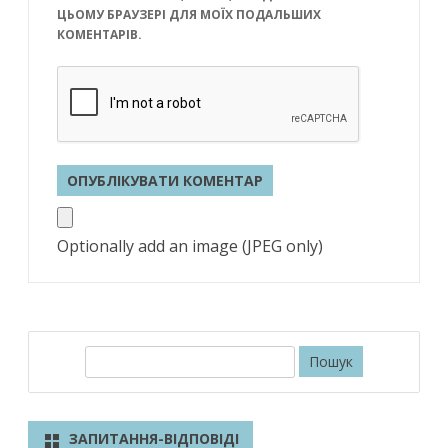
ЦЬОМУ БРАУЗЕРІ ДЛЯ МОЇХ ПОДАЛЬШИХ
КОМЕНТАРІВ.
Optionally add an image (JPEG only)
П
о
ш
у
ЗАПИТАННЯ-ВІДПОВІДІ