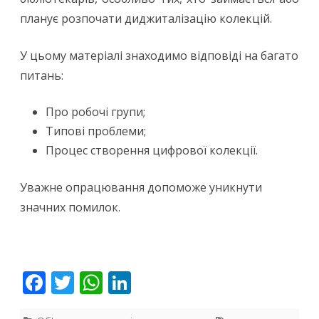
планує розпочати диджиталізацію колекцій.
У цьому матеріалі знаходимо відповіді на багато
питань:
Про робочі групи;
Типові проблеми;
Процес створення цифрової колекції.
Уважне опрацювання допоможе уникнути
значних помилок.
F
T
W
Li
ac
w
h
n