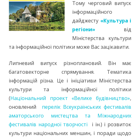
регіони»:
Тому черговий випуск
важливі
інформаційного
дайджесту
«Культура і
новини
регіони»
від
та
Міністерства культури
корисні
та інформаційної політики може Вас зацікавити.
можливості
Липневий випуск різноплановий. Він має
багатовекторне спрямування. Тематика
інформацій різна. Це і ініціативи Міністерства
культури та інформаційної політики
(
Національний проект «Велике будівництво»
,
оновлений
перелік Всеукраїнських фестивалів
аматорського мистецтва та Міжнародних
фестивалів народної творчості
і ін.) і розвиток
культури національних меншин, і поради щодо