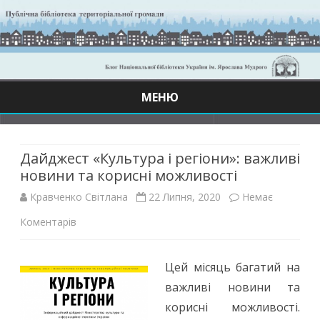
МЕНЮ
Skip
to
content
Дайджест «Культура і регіони»: важливі
новини та корисні можливості
Кравченко Світлана
22 Липня, 2020
Немає
до
Коментарів
Дайджест
Цей місяць багатий на
«Культура
важливі новини та
і
корисні можливості.