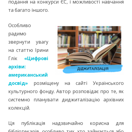
подання на конкурси ЄС, і можливості навчання
та багато іншого.
Особливо
радимо
звернути увагу
на статтю Ірини
Глік
«Цифрові
архіви:
американський
досвід»
розміщену на сайті Українського
культурного фонду. Автор розповідає про те, як
системно планувати диджиталізацію архівних
колекцій.
Ця публікація надзвичайно корисна для
бібліотекарів, особливо тих, хто займається або