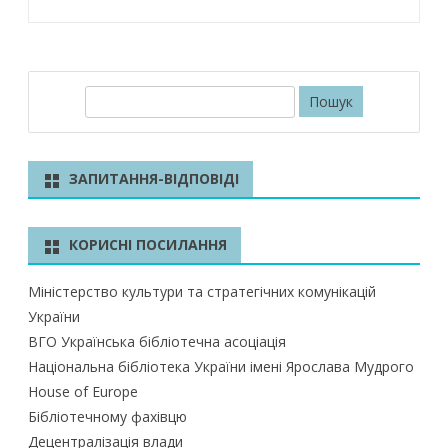
П
о
ш
у
ЗАПИТАННЯ-ВІДПОВІДІ
к
КОРИСНІ ПОСИЛАННЯ
Міністерство культури та стратегічних комунікацій
України
ВГО Українська бібліотечна асоціація
Національна бібліотека України імені Ярослава Мудрого
House of Europe
Бібліотечному фахівцю
Децентралізація влади