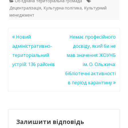
e
itt
at
k
Об'єднана територіальна громада
Децентралізація
,
Культурна політика
,
Культурний
b
er
s
e
менеджмент
o
A
dI
o
p
n
Навігація
Новий
Немає професійного
k
p
записів
адміністративно-
досвіду, який би не
територіальний
мав значення: ЖОУНБ
устрій: 136 районів
ім. О. Ольжича:
бібліотечні активності
в період карантину
Залишити відповідь