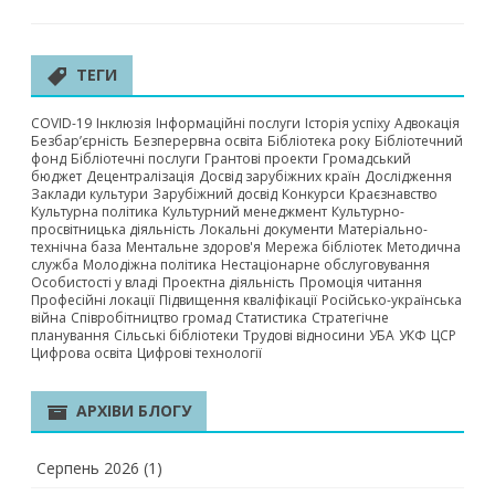
ТЕГИ
COVID-19
Інклюзія
Інформаційні послуги
Історія успіху
Адвокація
Безбар’єрність
Безперервна освіта
Бібліотека року
Бібліотечний
фонд
Бібліотечні послуги
Грантові проекти
Громадський
бюджет
Децентралізація
Досвід зарубіжних країн
Дослідження
Заклади культури
Зарубіжний досвід
Конкурси
Краєзнавство
Культурна політика
Культурний менеджмент
Культурно-
просвітницька діяльність
Локальні документи
Матеріально-
технічна база
Ментальне здоров'я
Мережа бібліотек
Методична
служба
Молодіжна політика
Нестаціонарне обслуговування
Особистості у владі
Проектна діяльність
Промоція читання
Професійні локації
Підвищення кваліфікації
Російсько-українська
війна
Співробітництво громад
Статистика
Стратегічне
планування
Сільські бібліотеки
Трудові відносини
УБА
УКФ
ЦСР
Цифрова освіта
Цифрові технології
АРХІВИ БЛОГУ
Серпень 2026
(1)