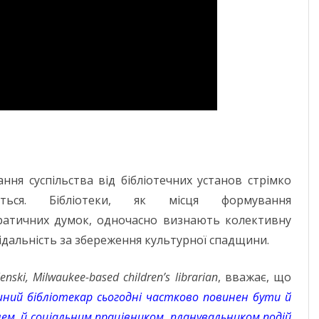
ЧЕРНІГІВСЬК
ання суспільства від бібліотечних установ стрімко
ється. Бібліотеки, як місця формування
атичних думок, одночасно визнають колективну
ідальність за збереження культурної спадщини.
lenski, Milwaukee-based children’s librarian
, вважає, що
шний бібліотекар сьогодні частково повинен бути й
ем, й соціальним працівником, планувальником подій