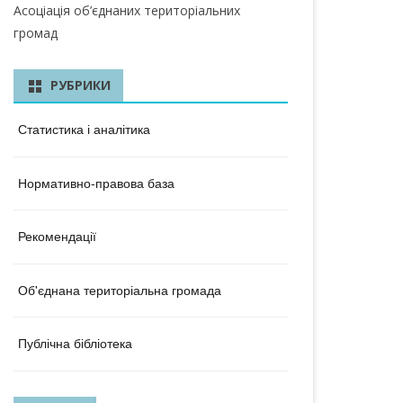
КА ОБЛАСТЬ
Асоціація об’єднаних територіальних
громад
ЛАСТЬ
 ОБЛАСТЬ
РУБРИКИ
ОБЛАСТЬ
Статистика і аналітика
ЛАСТЬ
Нормативно-правова база
КА ОБЛАСТЬ
ОБЛАСТЬ
Рекомендації
ОБЛАСТЬ
Об'єднана територіальна громада
А ОБЛАСТЬ
БЛАСТЬ
Публічна бібліотека
 ОБЛАСТЬ