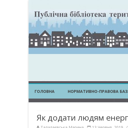
ГОЛОВНА
НОРМАТИВНО-ПРАВОВА БАЗ
ЗАКОНИ УКРАЇНИ
Як додати людям енерг
ПОСТАНОВИ КМУ
Талалаєвська Марина
13 Червня, 2019
НАКАЗИ ЦОВВ