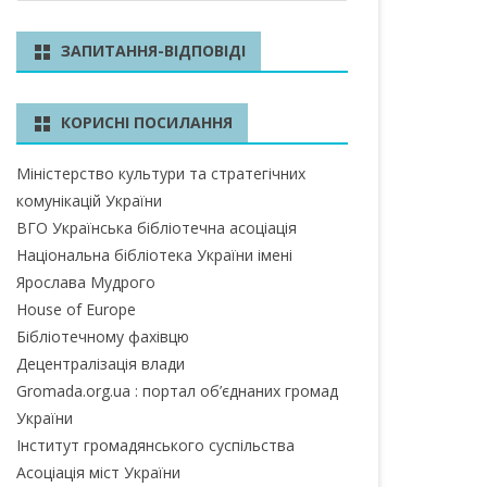
ш
у
БЛАСТЬ
ЗАПИТАННЯ-ВІДПОВІДІ
к
А ОБЛАСТЬ
КОРИСНІ ПОСИЛАННЯ
А ОБЛАСТЬ
Міністерство культури та стратегічних
ОБЛАСТЬ
комунікацій України
ІВСЬКА ОБЛАСТЬ
ВГО Українська бібліотечна асоціація
Національна бібліотека України імені
Ярослава Мудрого
House of Europe
ЛАСТЬ
Бібліотечному фахівцю
ЬКА ОБЛАСТЬ
Децентралізація влади
Gromada.org.ua : портал об’єднаних громад
БЛАСТЬ
України
Інститут громадянського суспільства
БЛАСТЬ
Асоціація міст України