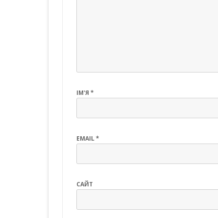
ІМ'Я
*
EMAIL
*
САЙТ