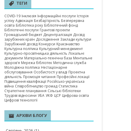
А ОБЛАСТЬ
ТЕГИ
COVID-19
Інклюзія
Інформаційні послуги
Історія
успіху
Адвокація
Безбар’єрність
Безперервна
освіта
Бібліотека року
Бібліотечний фонд
Бібліотечні послуги
Грантові проекти
Громадський бюджет
Децентралізація
Досвід
зарубіжних країн
Дослідження
Заклади культури
Зарубіжний досвід
Конкурси
Краєзнавство
Культурна політика
Культурний менеджмент
Культурно-просвітницька діяльність
Локальні
документи
Матеріально-технічна база
Ментальне
здоров'я
Мережа бібліотек
Методична служба
Молодіжна політика
Нестаціонарне
обслуговування
Особистості у владі
Проектна
діяльність
Промоція читання
Професійні локації
Підвищення кваліфікації
Російсько-українська
війна
Співробітництво громад
Статистика
Стратегічне планування
Сільські бібліотеки
Трудові відносини
УБА
УКФ
ЦСР
Цифрова освіта
Цифрові технології
АРХІВИ БЛОГУ
Серпень 2026
(1)