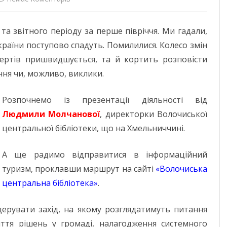
Як
ДОНЕЦЬКА О
 та звітного періоду за перше півріччя. Ми гадали,
додати
ЖИТОМИРСЬК
 країни поступово спадуть. Помилилися. Колесо змін
людям
ертів пришвидшується, та й кортить розповісти
ЗАКАРПАТСЬК
енергії
ння чи, можливо, виклики.
ЗАПОРІЗЬКА 
Розпочнемо із презентації діяльності від
ІВАНО-ФРАНК
Людмили Молчанової
, директорки Волочиської
М. КИЇВ
центральної бібліотеки, що на Хмельниччині.
КИЇВСЬКА ОБ
А ще радимо відправитися в інформаційний
КІРОВОГРАДС
туризм, проклавши маршрут на сайті
«Волочиська
центральна бібліотека»
.
ЛУГАНСЬКА О
ЛЬВІВСЬКА О
дерувати захід, на якому розглядатимуть питання
ття рішень у громаді, налагодження системного