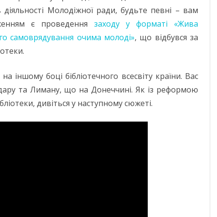
МИКОЛАЇВСЬ
в діяльності Молодіжної ради, будьте певні – вам
ОДЕСЬКА ОБ
дженням є проведення
заходу у форматі «Жива
ого самоврядування очима молоді»
, що відбувся за
ПОЛТАВСЬКА
отеки.
РІВНЕНСЬКА 
на іншому боці бібліотечного всесвіту країни. Вас
СУМСЬКА ОБ
едару та Лиману, що на Донеччині. Як із реформою
ТЕРНОПІЛЬСЬ
бліотеки, дивіться у наступному сюжеті.
ХАРКІВСЬКА 
ХЕРСОНСЬКА 
ХМЕЛЬНИЦЬК
ЧЕРКАСЬКА О
ЧЕРНІВЕЦЬКА