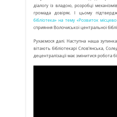
діалогу із владою, розробці механізмі
громада довіряє. І цьому підтвер
бібліотека» на тему «Розвиток місцев
сприяння Волочиської центральної біблі
Рухаємося далі. Наступна наша зупинка 
вітають бібліотекарі Слов’янська, Сол
децентралізації має змінитися робота бі