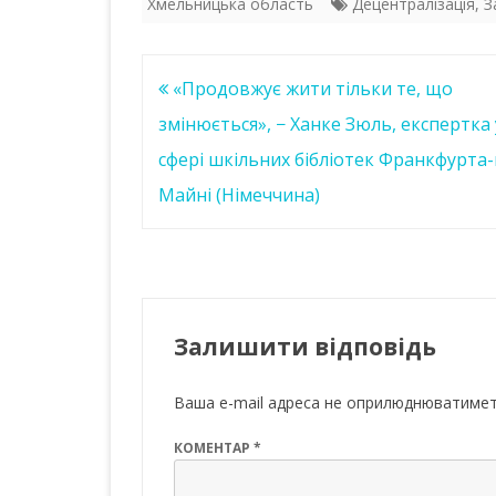
o
A
dI
Хмельницька область
Децентралізація
,
З
o
p
n
k
p
Навігація
«Продовжує жити тільки те, що
записів
змінюється», − Ханке Зюль, експертка 
сфері шкільних бібліотек Франкфурта-
Майні (Німеччина)
Залишити відповідь
Ваша e-mail адреса не оприлюднюватимет
КОМЕНТАР
*