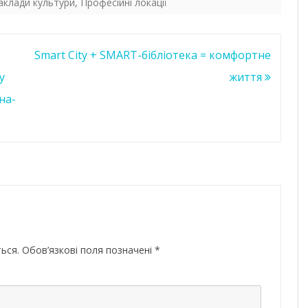
аклади культури
,
Професійні локації
Smart City + SMART-бібліотека = комфортне
у
життя
на-
ься.
Обов’язкові поля позначені
*