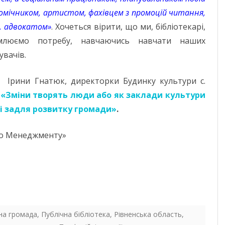
помічником, артистом, фахівцем з промоцій читання,
о, адвокатом»
. Хочеться вірити, що ми, бібліотекарі,
омлюємо потребу, навчаючись навчати наших
увачів.
д Ірини Гнатюк, директорки Будинку культури с.
,
«Зміни творять люди або як заклади культури
і задля розвитку громади»
.
го Менеджменту»
на громада
,
Публічна бібліотека
,
Рівненська область
,