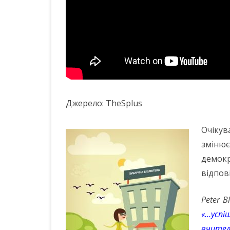
Джерело: TheSplus
Очікув
зміню
демокр
відпов
Peter B
«…успі
вчител