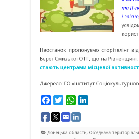
та ІТ-
і звісн
усвід
корист
Наостанок пропонуємо сторітелінг ві
Берег Смизької ОТГ, що на Рівненщині
стають центрами місцевої активност
Джерело: ГО «Інститут Соціокультурно
F
T
W
Li
ac
w
h
n
e
itt
at
k
b
er
s
e
Донецька область
,
Об'єднана територіаль