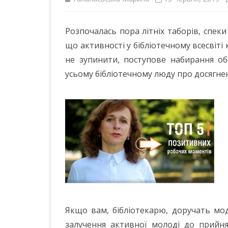
ІНШІ НПА
Розпочалась пора літніх таборів, спеки
що активності у бібліотечному всесвіті
не зупинити, поступове набирання об
усьому бібліотечному люду про досягне
Якщо вам, бібліотекарю, доручать мо
залучення активної молоді до прийня