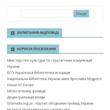
П
о
ш
у
ЗАПИТАННЯ-ВІДПОВІДІ
к
КОРИСНІ ПОСИЛАННЯ
Міністерство культури та стратегічних комунікацій
України
ВГО Українська бібліотечна асоціація
Національна бібліотека України імені Ярослава Мудрого
House of Europe
Бібліотечному фахівцю
Децентралізація влади
Gromada.org.ua : портал об’єднаних громад України
Інститут громадянського суспільства