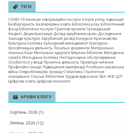
ТЕГИ
COVID-19
Інклюзія
Інформаційні послуги
Історія успіху
Адвокація
Безбар’єрність
Безперервна освіта
Бібліотека року
Бібліотечний
фонд
Бібліотечні послуги
Грантові проекти
Громадський
бюджет
Децентралізація
Досвід зарубіжних країн
Дослідження
Заклади культури
Зарубіжний досвід
Конкурси
Краєзнавство
Культурна політика
Культурний менеджмент
Культурно-
просвітницька діяльність
Локальні документи
Матеріально-
технічна база
Ментальне здоров'я
Мережа бібліотек
Методична
служба
Молодіжна політика
Нестаціонарне обслуговування
Особистості у владі
Проектна діяльність
Промоція читання
Професійні локації
Підвищення кваліфікації
Російсько-українська
війна
Співробітництво громад
Статистика
Стратегічне
планування
Сільські бібліотеки
Трудові відносини
УБА
УКФ
ЦСР
Цифрова освіта
Цифрові технології
АРХІВИ БЛОГУ
Серпень 2026
(1)
Липень 2026
(12)