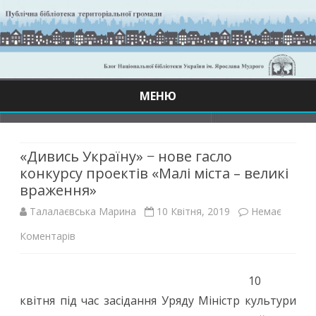
МЕНЮ
Skip
to
content
«Дивись Україну» − нове гасло
конкурсу проектів «Малі міста – великі
враження»
Талалаєвська Марина
10 Квітня, 2019
Немає
до
Коментарів
«Дивись
10
Україну»
квітня під час засідання Уряду Міністр культури
−