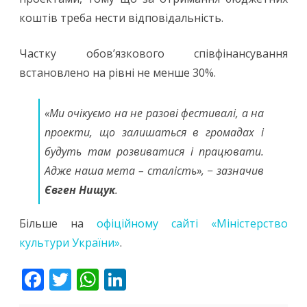
коштів треба нести відповідальність.
Частку обов’язкового співфінансування
встановлено на рівні не менше 30%.
«Ми очікуємо на не разові фестивалі, а на
проекти, що залишаться в громадах і
будуть там розвиватися і працювати.
Адже наша мета – сталість», − зазначив
Євген Нищук
.
Більше на
офіційному сайті «Міністерство
культури України»
.
F
T
W
Li
ac
w
h
n