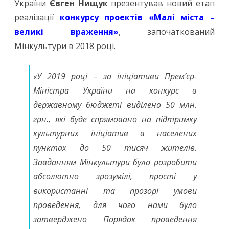
України
Євген Нищук
презентував новий етап
нове
реалізації
конкурсу проектів «Малі міста –
великі враження»
гасло
, започаткований
Мінкультури в 2018 році.
конкурсу
проектів
«У 2019 році – за ініціативи Прем’єр-
«Малі
Міністра України на конкурс в
міста
державному бюджеті виділено 50 млн.
грн., які буде спрямовано на підтримку
–
культурних ініціатив в населених
великі
пунктах до 50 тисяч жителів.
враження»
Завданням Мінкультури було розробити
абсолютно зрозумілі, прості у
використанні та прозорі умови
проведення, для чого нами було
затверджено Порядок проведення