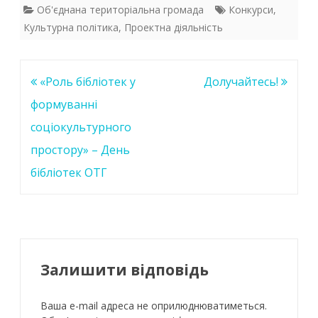
e
itt
at
k
Об'єднана територіальна громада
Конкурси
,
Культурна політика
,
Проектна діяльність
b
er
s
e
o
A
dI
o
p
n
Навігація
«Роль бібліотек у
Долучайтесь!
k
p
записів
формуванні
соціокультурного
простору» – День
бібліотек ОТГ
Залишити відповідь
Ваша e-mail адреса не оприлюднюватиметься.