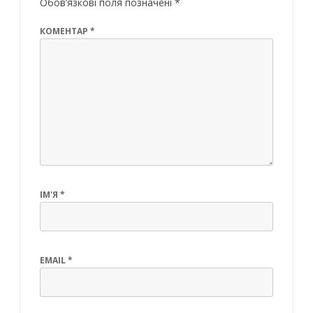
Обов’язкові поля позначені
*
КОМЕНТАР
*
ІМ'Я
*
EMAIL
*