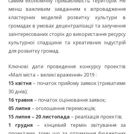
самим економічну привабливість територій. Не
менш важливим завданням є впровадження
кластерних моделей розвитку культури в
громадах в умовах децентралізації та залучення
заінтересованих сторін до використання ресурсу
культурної спадщини та креативних індустрій
для розвитку громад.
Ключові дати проведення конкурсу проектів
«Малі міста – великі враження» 2019 :
15 квітня
– початок прийому заявок (триватиме
30 днів);
16 травня
– початок оцінювання заявок;
05 липня
– оголошення переможців;
15 липня – 20 листопада
– реалізація проектів;
1 грудня
– кінцевий термін звітування за
проектами, тому що за отримання бюджетних