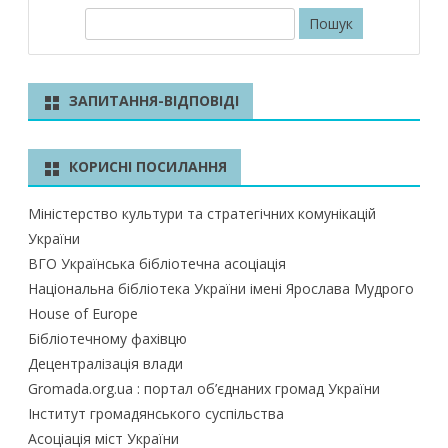
П
о
ш
у
ЗАПИТАННЯ-ВІДПОВІДІ
к
КОРИСНІ ПОСИЛАННЯ
Міністерство культури та стратегічних комунікацій
України
ВГО Українська бібліотечна асоціація
Національна бібліотека України імені Ярослава Мудрого
House of Europe
Бібліотечному фахівцю
Децентралізація влади
Gromada.org.ua : портал об’єднаних громад України
Інститут громадянського суспільства
Асоціація міст України