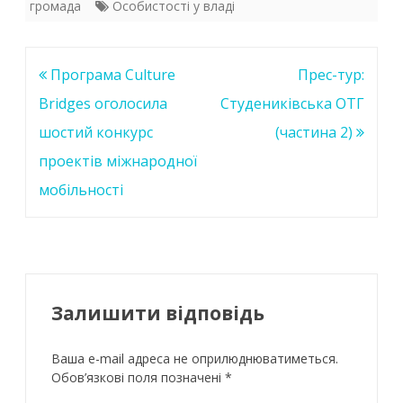
громада
Особистості у владі
b
er
s
e
o
A
dI
o
p
n
Навігація
Програма Culture
Прес-тур:
k
p
записів
Bridges оголоcила
Студениківська ОТГ
шостий конкурс
(частина 2)
проектів міжнародної
мобільності
Залишити відповідь
Ваша e-mail адреса не оприлюднюватиметься.
Обов’язкові поля позначені
*