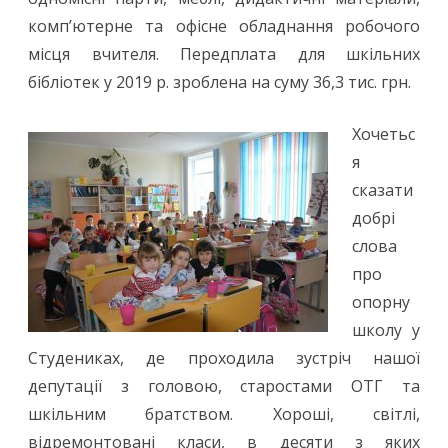
комп’ютерне та офісне обладнання робочого
місця вчителя. Передплата для шкільних
бібліотек у 2019 р. зроблена на суму 36,3 тис. грн.
Хочетьс
я
сказати
добрі
слова
про
опорну
школу у
Студениках, де проходила зустріч нашої
депутації з головою, старостами ОТГ та
шкільним братством. Хороші, світлі,
відремонтовані класи, в десяти з яких