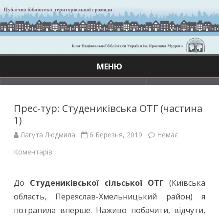
МЕНЮ
Skip
to
content
Прес-тур: Студениківська ОТГ (частина
1)
Лагута Людмила
6 Березня, 2019
Немає
до
Коментарів
Прес-
До
Студениківської сільської ОТГ
(Київська
тур:
область, Переяслав-Хмельницький район) я
Студениківська
потрапила вперше. Наживо побачити, відчути,