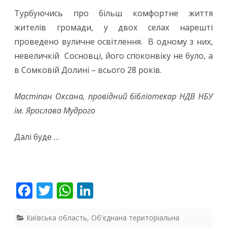
Турбуючись про більш комфортне життя
жителів громади, у двох селах нарешті
проведено вуличне освітлення. В одному з них,
невеличкій Сосновці, його споконвіку не було, а
в Сомковій Долині – всього 28 років.
Мастіпан Оксана, провідний бібліотекар НДВ НБУ
ім. Ярослава Мудрого
Далі буде …
F
T
W
Li
ac
w
h
n
e
itt
at
k
Київська область
,
Об'єднана територіальна