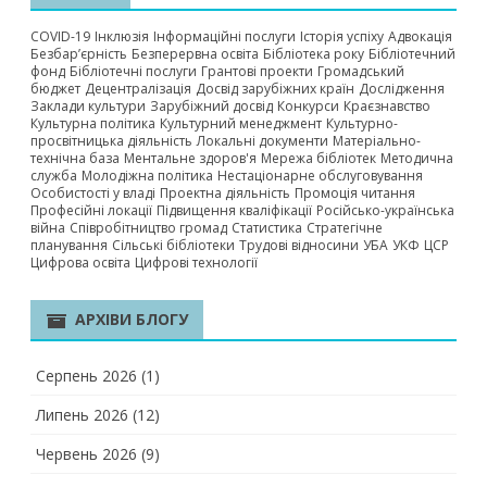
COVID-19
Інклюзія
Інформаційні послуги
Історія успіху
Адвокація
Безбар’єрність
Безперервна освіта
Бібліотека року
Бібліотечний
фонд
Бібліотечні послуги
Грантові проекти
Громадський
бюджет
Децентралізація
Досвід зарубіжних країн
Дослідження
Заклади культури
Зарубіжний досвід
Конкурси
Краєзнавство
Культурна політика
Культурний менеджмент
Культурно-
просвітницька діяльність
Локальні документи
Матеріально-
технічна база
Ментальне здоров'я
Мережа бібліотек
Методична
служба
Молодіжна політика
Нестаціонарне обслуговування
Особистості у владі
Проектна діяльність
Промоція читання
Професійні локації
Підвищення кваліфікації
Російсько-українська
війна
Співробітництво громад
Статистика
Стратегічне
планування
Сільські бібліотеки
Трудові відносини
УБА
УКФ
ЦСР
Цифрова освіта
Цифрові технології
АРХІВИ БЛОГУ
Серпень 2026
(1)
Липень 2026
(12)
Червень 2026
(9)