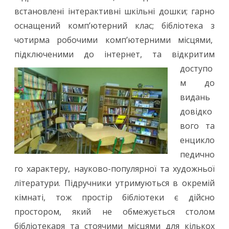
встановлені інтерактивні шкільні дошки; гарно
оснащений комп’ютерний клас; бібліотека з
чотирма робочими комп’ютерними місцями,
підключеними до
інтернет, та відкритим
доступо
м до
видань
довідко
вого та
енцикло
педично
го характеру, науково-популярної та художньої
літератури. Підручники утримуються в окремій
кімнаті, тож простір бібліотеки є дійсно
простором, який не обмежується столом
бібліотекаря та стоячими місцями для кількох