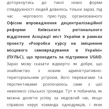
ОТГ
доторкнутись до такої нової форми
співдружності людей довелось тільки зараз, під
(частина
час чергового прес-туру, організованого
1)
Офісом впровадження децентралізаційної
реформи Київського регіонального
відділення Асоціації міст України в рамках
проекту «Розробка курсу на зміцнення
місцевого самоврядування в Україні»
(ПУЛЬС), що проходить за підтримки USAID
.
Зараз можу сказати відверто: як добре, що
знайомство з новим адміністративно-
територіальним устроєм, його перевагами та
перспективами розпочалось саме з цієї
невеликої сільської громади. Тут я побачила, як
можна досягти успіху за недовгий час, якщо
справою керує команда однодумців, і яких