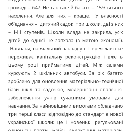
громаді – 647. Не так вже й багато – 15% всього
населення. Але для них – краще. У власності
об’єднання – дитячий садок, три школи, дві з них
– І-ІІІ ступенів. Школи влада не закрила, усіх
дітей до однієї не запхала (з метою економії).
Навпаки, навчальний заклад у с. Переяславське
переживає капітальну реконструкцію і вже в
цьому році прийматиме дітей. Між селами
курсують 2 шкільних автобуси. За рік багато
зроблено для оновлення матеріально–технічної
бази шкіл та садочків, модернізації опалення,
забезпечення учнів сучасними умовами для
навчання. За найновішими вимогами обладнано
три перші класи відповідно до стандартів нової
української школи: це і новенькі регульовані
одномісні парти, меблі, дидактичні матеріали,