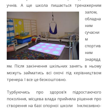
учнів. А ще
школа пишається тренажерним
залом,
обладна
ним
сучасни
м
спортив
ним
знарядд
ям. Після закінчення шкільних занять в ньому
можуть займатись всі охочі під керівництвом
тренера. І все це безкоштовно.
Турбуючись про здоров’я підростаючого
покоління, місцева влада прийняла рішення про
створення на базі опорної школи Інклюзивно-