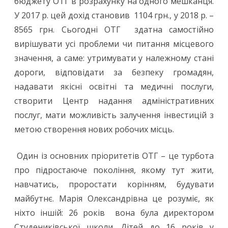
бюджету ОТГ в розрахунку на одного мешканця.
У 2017 р. цей дохід становив 1104 грн., у 2018 р. –
8565 грн. Сьогодні ОТГ здатна самостійно
вирішувати усі проблеми чи питання місцевого
значення, а саме: утримувати у належному стані
дороги, відповідати за безпеку громадян,
надавати якісні освітні та медичні послуги,
створити Центр надання адміністративних
послуг, мати можливість залучення інвестицій з
метою створення нових робочих місць.
Один із основних пріоритетів ОТГ – це турбота
про підростаюче покоління, якому тут жити,
навчатись, проростати корінням, будувати
майбутнє. Марія Олександрівна це розуміє, як
ніхто іншій: 26 років вона була директором
Студениківської школи. Дітей до 16 років у