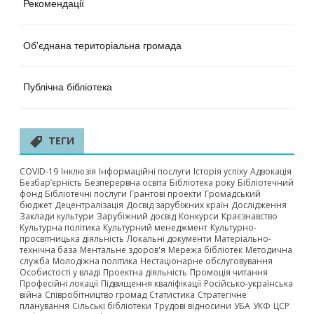
Рекомендації
Об'єднана територіальна громада
Публічна бібліотека
ТЕГИ
COVID-19
Інклюзія
Інформаційні послуги
Історія успіху
Адвокація
Безбар’єрність
Безперервна освіта
Бібліотека року
Бібліотечний
фонд
Бібліотечні послуги
Грантові проекти
Громадський
бюджет
Децентралізація
Досвід зарубіжних країн
Дослідження
Заклади культури
Зарубіжний досвід
Конкурси
Краєзнавство
Культурна політика
Культурний менеджмент
Культурно-
просвітницька діяльність
Локальні документи
Матеріально-
технічна база
Ментальне здоров'я
Мережа бібліотек
Методична
служба
Молодіжна політика
Нестаціонарне обслуговування
Особистості у владі
Проектна діяльність
Промоція читання
Професійні локації
Підвищення кваліфікації
Російсько-українська
війна
Співробітництво громад
Статистика
Стратегічне
планування
Сільські бібліотеки
Трудові відносини
УБА
УКФ
ЦСР