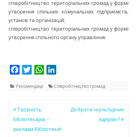
співробітництво територіальних громад у формі
утворення спільних комунальних підприємств,
установ та організацій;
співробітництво територіальних громад у формі
утворення спільного органу управління.
F
T
W
Li
ac
w
h
n
e
itt
at
k
Рекомендації
Співробітництво громад
b
er
s
e
o
A
dI
Навігація
Творчість
Де брати «культурних
o
p
n
записів
бібліотекарів –
лідерів»?
k
p
реклама бібліотеки!