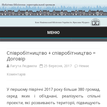
МЕНЮ
Skip
to
content
Співробітництво + співробітництво =
Договір
Лагута Людмила
25 Вересня, 2017
Немає
до
Коментарів
Співробітництво
У першому півріччі 2017 року більше 380 громад,
+
серед яких і об’єднані, реалізують спільні
співробітництво
проекти, які розвивають території, підвищують