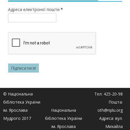
Адреса електроної пошти
*
© Національна
Тел: 425-20-98
бібліотека України
Пошта:
ім. Ярослава
Національна
oth@nplu.org
Мудрого 2017
бібліотека України
Адреса: вул.
ім. Ярослава
Михайла