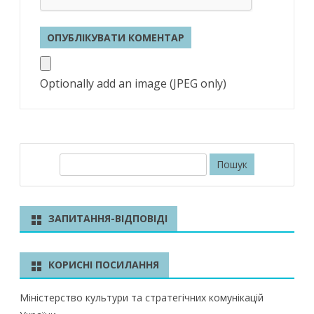
Optionally add an image (JPEG only)
П
о
ш
у
ЗАПИТАННЯ-ВІДПОВІДІ
к
КОРИСНІ ПОСИЛАННЯ
Міністерство культури та стратегічних комунікацій