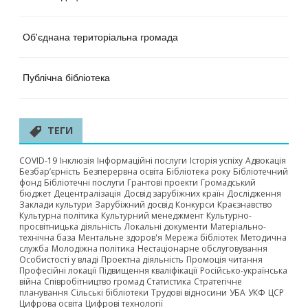
Об'єднана територіальна громада
Публічна бібліотека
ТЕГИ
COVID-19
Інклюзія
Інформаційні послуги
Історія успіху
Адвокація
Безбар’єрність
Безперервна освіта
Бібліотека року
Бібліотечний
фонд
Бібліотечні послуги
Грантові проекти
Громадський
бюджет
Децентралізація
Досвід зарубіжних країн
Дослідження
Заклади культури
Зарубіжний досвід
Конкурси
Краєзнавство
Культурна політика
Культурний менеджмент
Культурно-
просвітницька діяльність
Локальні документи
Матеріально-
технічна база
Ментальне здоров'я
Мережа бібліотек
Методична
служба
Молодіжна політика
Нестаціонарне обслуговування
Особистості у владі
Проектна діяльність
Промоція читання
Професійні локації
Підвищення кваліфікації
Російсько-українська
війна
Співробітництво громад
Статистика
Стратегічне
планування
Сільські бібліотеки
Трудові відносини
УБА
УКФ
ЦСР
Цифрова освіта
Цифрові технології