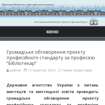
МЕНЮ
Skip
to
content
Громадське обговорення проєкту
професійного стандарту за професією
“Бібліотекар”
до
padmin
13 Вересня, 2024
Немає Коментарів
Громадс
Державне агентство України з питань
обгово
мистецтв та мистецької освіти проводить
проєкту
громадське обговорення проєкту
професі
професійного стандарту за професією