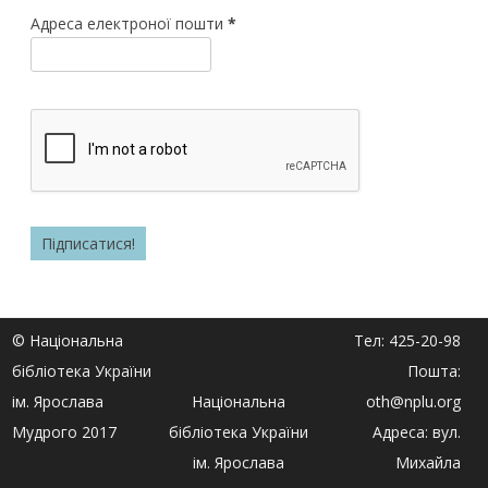
Адреса електроної пошти
*
© Національна
Тел: 425-20-98
бібліотека України
Пошта:
ім. Ярослава
Національна
oth@nplu.org
Мудрого 2017
бібліотека України
Адреса: вул.
ім. Ярослава
Михайла