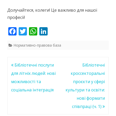
Долучайтеся, колеги! Це важливо для нашої
професії!
F
T
W
Li
ac
w
h
n
e
itt
at
k
Нормативно-правова база
b
er
s
e
o
A
dI
Навігація
Бібліотечні послуги
Бібліотечні
o
p
n
записів
для літніх людей: нові
кроссекторальні
k
p
можливості та
проєкти у сфері
соціальна інтеграція
культури та освіти:
нові формати
співпраці (ч. 1)