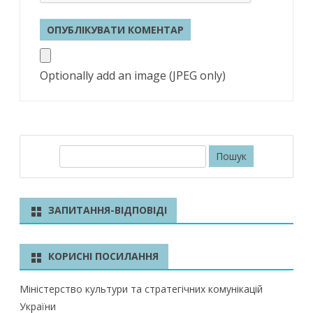
Optionally add an image (JPEG only)
П
о
ш
у
ЗАПИТАННЯ-ВІДПОВІДІ
к
КОРИСНІ ПОСИЛАННЯ
Міністерство культури та стратегічних комунікацій
України