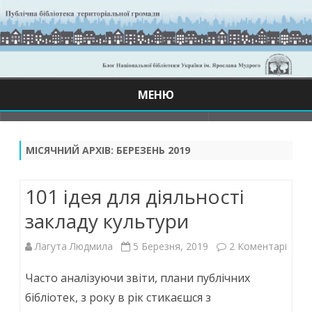
МЕНЮ
Skip
to
content
МІСЯЧНИЙ АРХІВ:
БЕРЕЗЕНЬ 2019
101 ідея для діяльності
закладу культури
до
Лагута Людмила
5 Березня, 2019
2 Коментарі
101
Часто аналізуючи звіти, плани публічних
ідея
бібліотек, з року в рік стикаєшся з