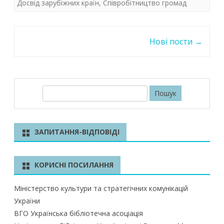
Досвід зарубіжних країн
,
Співробітництво громад
o
A
dI
o
p
n
Post
k
p
Нові пости
→
navigation
П
о
ш
у
ЗАПИТАННЯ-ВІДПОВІДІ
к
КОРИСНІ ПОСИЛАННЯ
Міністерство культури та стратегічних комунікацій
України
ВГО Українська бібліотечна асоціація