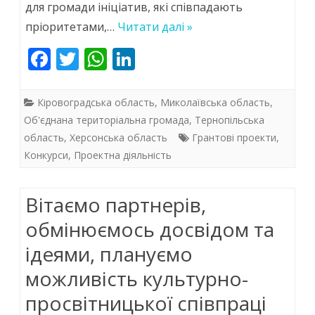
для громади ініціатив, які співпадають
для
пріоритетами,…
Читати далі »
розвитку
F
T
W
Li
громад»
ac
w
h
n
e
itt
at
k
Кіровоградська область
,
Миколаївська область
,
b
er
s
e
Об'єднана територіальна громада
,
Тернопільська
область
,
Херсонська область
Грантові проекти
,
o
A
dI
Конкурси
,
Проектна діяльність
o
p
n
k
p
Вітаємо партнерів,
обмінюємось досвідом та
ідеями, плануємо
можливість культурно-
просвітницької співпраці