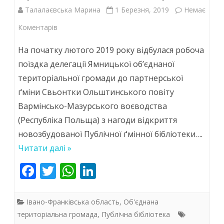
Талалаєвська Марина
1 Березня, 2019
Немає
до
Коментарів
Вітаємо
На початку лютого 2019 року відбулася робоча
партнерів,
поїздка делегації Ямницької об’єднаної
територіальної громади до партнерської
обмінюємось
ґміни Свьонтки Ольштинського повіту
досвідом
Вармінсько-Мазурського воєводства
та
(Республіка Польща) з нагоди відкриття
ідеями,
новозбудованої Публічної ґмінної бібліотеки….
Читати далі »
плануємо
F
T
W
Li
можливість
ac
w
h
n
культурно-
e
itt
at
k
Івано-Франківська область
просвітницької
,
Об'єднана
b
er
s
e
територіальна громада
,
Публічна бібліотека
співпраці