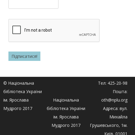
© Національна
Тел: 425-20-98
бібліотека України
Пошта:
ім. Ярослава
Національна
oth@nplu.org
Мудрого 2017
бібліотека України
Адреса: вул.
ім. Ярослава
Михайла
Мудрого 2017
Грушевського, 1м.
Київ, 01001