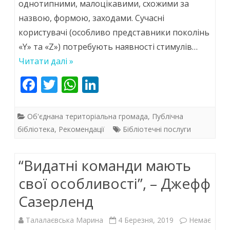
однотипними, малоцікавими, схожими за
для
назвою, формою, заходами. Сучасні
діяль
користувачі (особливо представники поколінь
закл
«Y» та «Z») потребують наявності стимулів…
куль
Читати далі »
F
T
W
Li
ac
w
h
n
e
itt
at
k
Об'єднана територіальна громада
,
Публічна
b
er
s
e
бібліотека
,
Рекомендації
Бібліотечні послуги
o
A
dI
“Видатні команди мають
o
p
n
k
p
свої особливості”, – Джефф
Сазерленд
Талалаєвська Марина
4 Березня, 2019
Немає