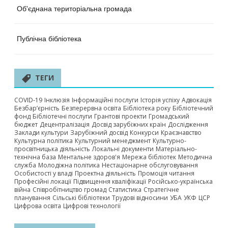
Об'єднана територіальна громада
Публічна бібліотека
ТЕГИ
COVID-19
Інклюзія
Інформаційні послуги
Історія успіху
Адвокація
Безбар’єрність
Безперервна освіта
Бібліотека року
Бібліотечний
фонд
Бібліотечні послуги
Грантові проекти
Громадський
бюджет
Децентралізація
Досвід зарубіжних країн
Дослідження
Заклади культури
Зарубіжний досвід
Конкурси
Краєзнавство
Культурна політика
Культурний менеджмент
Культурно-
просвітницька діяльність
Локальні документи
Матеріально-
технічна база
Ментальне здоров'я
Мережа бібліотек
Методична
служба
Молодіжна політика
Нестаціонарне обслуговування
Особистості у владі
Проектна діяльність
Промоція читання
Професійні локації
Підвищення кваліфікації
Російсько-українська
війна
Співробітництво громад
Статистика
Стратегічне
планування
Сільські бібліотеки
Трудові відносини
УБА
УКФ
ЦСР
Цифрова освіта
Цифрові технології