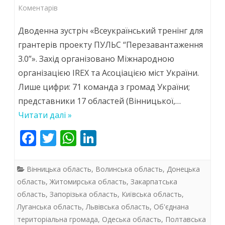
до
Коментарів
“Видатні
Дводенна зустріч «Всеукраїнський тренінг для
команди
грантерів проекту ПУЛЬС “Перезавантаження
3.0”». Захід організовано Міжнародною
мають
організацією IREX та Асоціацією міст України.
свої
Лише цифри: 71 команда з громад України;
особливості”,
представники 17 областей (Вінницької,…
–
Читати далі »
Джефф
F
T
W
Li
ac
w
Сазерленд
h
n
e
itt
at
k
Вінницька область
,
Волинська область
,
Донецька
b
er
s
e
область
,
Житомирська область
,
Закарпатська
область
,
Запорізька область
,
Київська область
,
o
A
dI
Луганська область
,
Львівська область
,
Об'єднана
o
p
n
територіальна громада
,
Одеська область
,
Полтавська