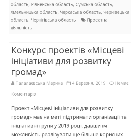
k
p
область
,
Рівненська область
,
Сумська область
,
Хмельницька область
,
Черкаська область
,
Чернівецька
область
,
Чернігівська область
Проектна
діяльність
Конкурс проектів «Місцеві
ініціативи для розвитку
громад»
Талалаєвська Марина
4 Березня, 2019
Немає
до
Коментарів
Конкурс
Проект «Місцеві ініціативи для розвитку
проектів
громад» має на меті підтримати організації та
ініціативні групи у 2019 році, давши їм
«Місцеві
можливість реалізувати ще більше корисних
ініціативи