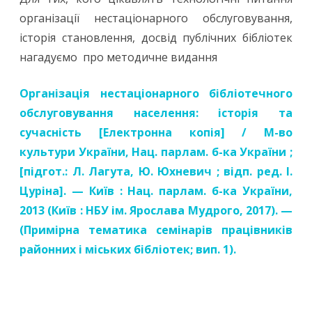
організації нестаціонарного обслуговування,
історія становлення, досвід публічних бібліотек
нагадуємо про методичне видання
Організація нестаціонарного бібліотечного
обслуговування населення: історія та
сучасність
[Електронна копія] / М-во
культури України, Нац. парлам. б-ка України ;
[підгот.: Л.
Лагута
, Ю. Юхневич ; відп. ред. І.
Цуріна]. — Київ : Нац. парлам. б-ка України,
2013 (Київ : НБУ ім. Ярослава Мудрого, 2017). —
(Примірна тематика семінарів працівників
районних і міських бібліотек; вип. 1).