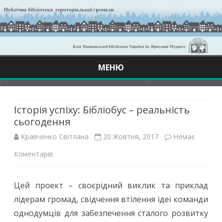
МЕНЮ
Skip
to
content
Історія успіху: Бібліобус – реальність
сьогодення
Кравченко Світлана
20 Жовтня, 2017
Немає
до
Коментарів
Історія
Цей проект – своєрідний виклик та приклад
успіху:
лідерам громад, свідчення втілення ідеї команди
Бібліобус
однодумців для забезпечення сталого розвитку