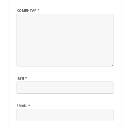
КОМЕНТАР
*
ІМ'Я
*
EMAIL
*