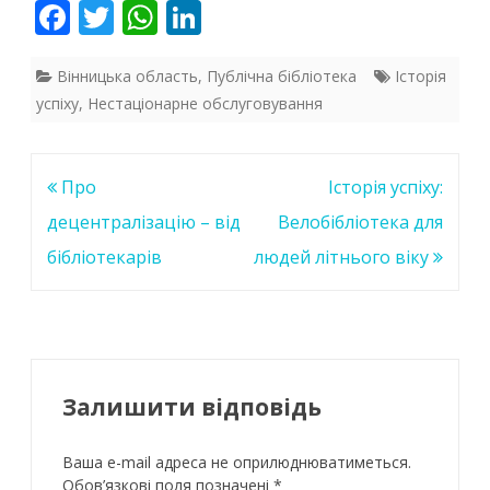
F
T
W
Li
ac
w
h
n
e
itt
at
k
Вінницька область
,
Публічна бібліотека
Історія
успіху
,
Нестаціонарне обслуговування
b
er
s
e
o
A
dI
o
p
n
Навігація
Про
Історія успіху:
k
p
записів
децентралізацію – від
Велобібліотека для
бібліотекарів
людей літнього віку
Залишити відповідь
Ваша e-mail адреса не оприлюднюватиметься.
Обов’язкові поля позначені
*