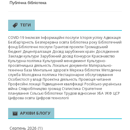
Публічна бібліотека
ТЕГИ
COVID-19
Інклюзія
Інформаційні послуги
Історія успіху
Адвокація
Безбар’єрність
Безперервна освіта
Бібліотека року
Бібліотечний
фонд
Бібліотечні послуги
Грантові проекти
Громадський
бюджет
Децентралізація
Досвід зарубіжних країн
Дослідження
Заклади культури
Зарубіжний досвід
Конкурси
Краєзнавство
Культурна політика
Культурний менеджмент
Культурно-
просвітницька діяльність
Локальні документи
Матеріально-
технічна база
Ментальне здоров'я
Мережа бібліотек
Методична
служба
Молодіжна політика
Нестаціонарне обслуговування
Особистості у владі
Проектна діяльність
Промоція читання
Професійні локації
Підвищення кваліфікації
Російсько-українська
війна
Співробітництво громад
Статистика
Стратегічне
планування
Сільські бібліотеки
Трудові відносини
УБА
УКФ
ЦСР
Цифрова освіта
Цифрові технології
АРХІВИ БЛОГУ
Серпень 2026
(1)