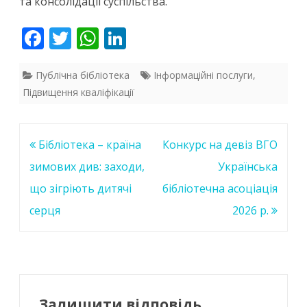
та консолідації суспільства.
F
T
W
Li
ac
w
h
n
e
itt
at
k
Публічна бібліотека
Інформаційні послуги
,
Підвищення кваліфікації
b
er
s
e
o
A
dI
o
p
n
Навігація
Бібліотека – країна
Конкурс на девіз ВГО
k
p
записів
зимових див: заходи,
Українська
що зігріють дитячі
бібліотечна асоціація
серця
2026 р.
Залишити відповідь