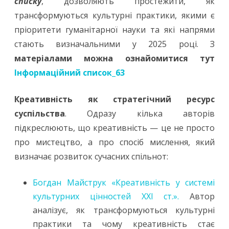
списку
, дозволяють простежити, як
трансформуються культурні практики, якими є
пріоритети гуманітарної науки та які напрями
стають визначальними у 2025 році. З
матеріалами можна ознайомитися тут
Інформаційний список_63
Креативність як стратегічний ресурс
суспільства
. Одразу кілька авторів
підкреслюють, що креативність — це не просто
про мистецтво, а про спосіб мислення, який
визначає розвиток сучасних спільнот:
Богдан Майструк «Креативність у системі
культурних цінностей ХХІ ст.».
Автор
аналізує, як трансформуються культурні
практики та чому креативність стає