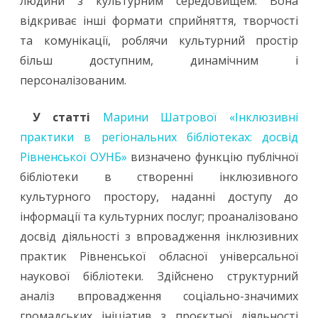
людини з культурним середовищем. Вона
відкриває інші формати сприйняття, творчості
та комунікації, роблячи культурний простір
більш доступним, динамічним і
персоналізованим.
У статті
Марини Шатрової «Інклюзивні
практики в регіональних бібліотеках: досвід
Рівненської ОУНБ»
визначено функцію публічної
бібліотеки в створенні інклюзивного
культурного простору, наданні доступу до
інформації та культурних послуг; проаналізовано
досвід діяльності з впровадження інклюзивних
практик Рівненської обласної універсальної
наукової бібліотеки. Здійснено структурний
аналіз впровадження соціально-значимих
громадських ініціатив з проєктної діяльності