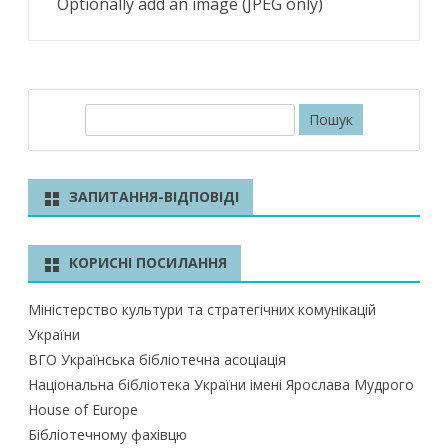
Optionally add an image (JPEG only)
П
о
ш
у
ЗАПИТАННЯ-ВІДПОВІДІ
к
КОРИСНІ ПОСИЛАННЯ
Міністерство культури та стратегічних комунікацій
України
ВГО Українська бібліотечна асоціація
Національна бібліотека України імені Ярослава Мудрого
House of Europe
Бібліотечному фахівцю