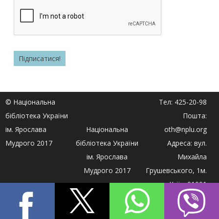
© Національна
Тел: 425-20-98
бібліотека України
Пошта:
ім. Ярослава
Національна
oth@nplu.org
Мудрого 2017
бібліотека України
Адреса: вул.
ім. Ярослава
Михайла
Мудрого 2017
Грушевського, 1м.
Київ, 01001