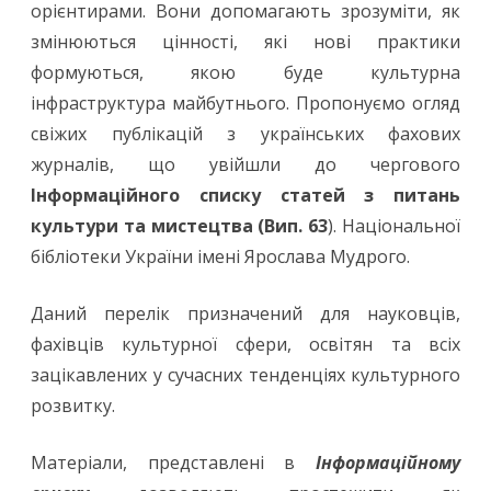
про
орієнтирами. Вони допомагають зрозуміти, як
змінюються цінності, які нові практики
що
формуються, якою буде культурна
пишуть
інфраструктура майбутнього. Пропонуємо огляд
українські
свіжих публікацій з українських фахових
науковці
журналів, що увійшли до чергового
Інформаційного списку
статей з питань
культури та мистецтва
(
Вип. 63
). Національної
бібліотеки України імені Ярослава Мудрого.
Даний перелік призначений для науковців,
фахівців культурної сфери, освітян та всіх
зацікавлених у сучасних тенденціях культурного
розвитку.
Матеріали, представлені в
Інформаційному