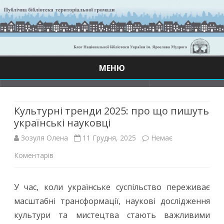
МЕНЮ
Skip
to
content
Культурні тренди 2025: про що пишуть
українські науковці
Зозуля Олена
11 Грудня, 2025
Немає
до
Коментарів
Культурні
У час, коли українське суспільство переживає
тренди
масштабні трансформації, наукові дослідження
2025:
культури та мистецтва стають важливими