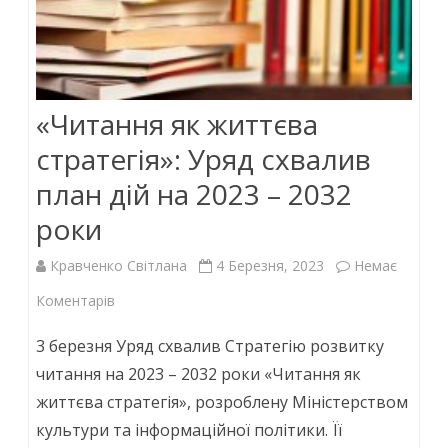
«Читання як життєва
стратегія»: Уряд схвалив
план дій на 2023 – 2032
роки
Кравченко Світлана
4 Березня, 2023
Немає
до
Коментарів
«Читання
3 березня Уряд схвалив Стратегію розвитку
як
читання на 2023 – 2032 роки «Читання як
життєва стратегія», розроблену Міністерством
життєва
культури та інформаційної політики. Її
стратегія»: