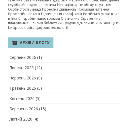
технічна база
Ментальне здоров'я
Мережа бібліотек
Методична
служба
Молодіжна політика
Нестаціонарне обслуговування
Особистості у владі
Проектна діяльність
Промоція читання
Професійні локації
Підвищення кваліфікації
Російсько-українська
війна
Співробітництво громад
Статистика
Стратегічне
планування
Сільські бібліотеки
Трудові відносини
УБА
УКФ
ЦСР
Цифрова освіта
Цифрові технології
АРХІВИ БЛОГУ
Серпень 2026
(1)
Липень 2026
(12)
Червень 2026
(9)
Травень 2026
(5)
Квітень 2026
(5)
Березень 2026
(15)
Лютий 2026
(4)