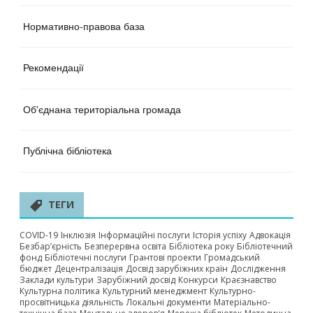
Нормативно-правова база
Рекомендації
Об'єднана територіальна громада
Публічна бібліотека
ТЕГИ
COVID-19
Інклюзія
Інформаційні послуги
Історія успіху
Адвокація
Безбар’єрність
Безперервна освіта
Бібліотека року
Бібліотечний
фонд
Бібліотечні послуги
Грантові проекти
Громадський
бюджет
Децентралізація
Досвід зарубіжних країн
Дослідження
Заклади культури
Зарубіжний досвід
Конкурси
Краєзнавство
Культурна політика
Культурний менеджмент
Культурно-
просвітницька діяльність
Локальні документи
Матеріально-