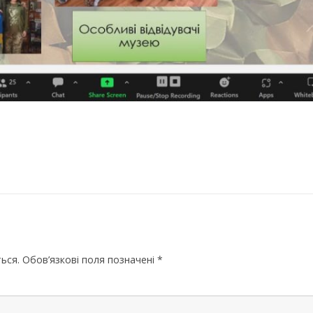
МИКОЛАЇВСЬ
ОДЕСЬКА ОБ
ПОЛТАВСЬКА
РІВНЕНСЬКА 
СУМСЬКА ОБ
ТЕРНОПІЛЬСЬ
ХАРКІВСЬКА 
ХЕРСОНСЬКА 
ХМЕЛЬНИЦЬК
ься.
Обов’язкові поля позначені
*
ЧЕРКАСЬКА О
ЧЕРНІВЕЦЬКА