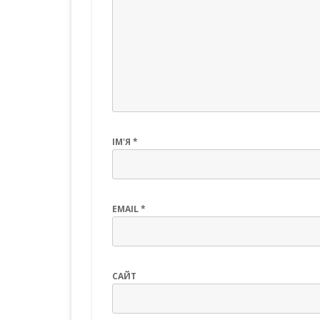
ІМ'Я
*
EMAIL
*
САЙТ