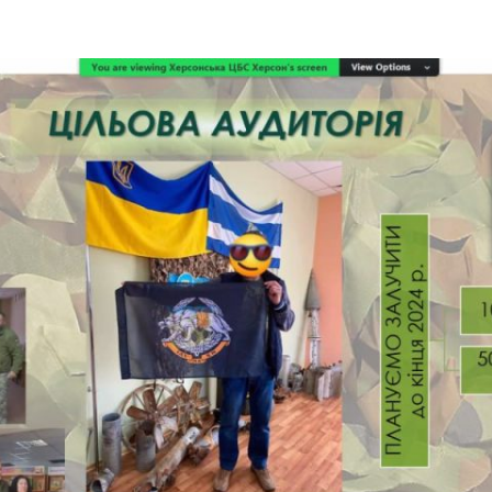
ДОНЕЦЬКА О
ЖИТОМИРСЬК
ЗАКАРПАТСЬК
ЗАПОРІЗЬКА 
ІВАНО-ФРАНК
М. КИЇВ
КИЇВСЬКА ОБ
КІРОВОГРАДС
ЛУГАНСЬКА О
ЛЬВІВСЬКА О