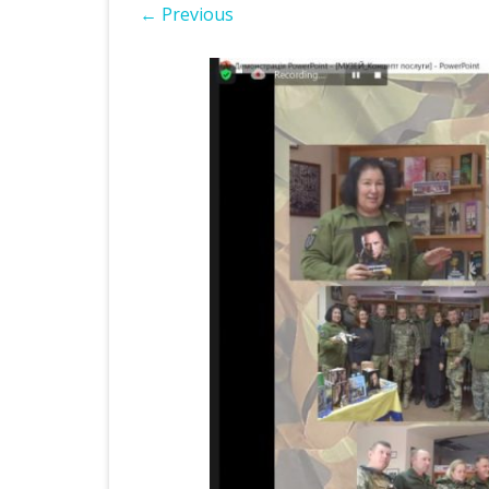
← Previous
ІНШІ НПА