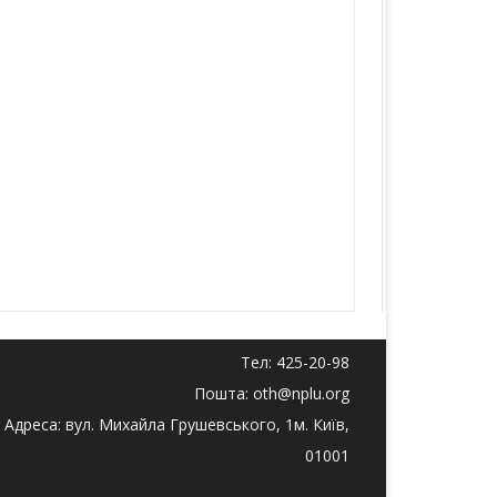
Тел: 425-20-98
Пошта: oth@nplu.org
Адреса: вул. Михайла Грушевського, 1м. Київ,
01001