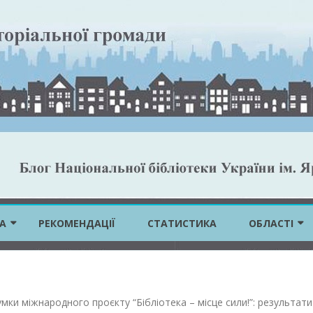
Skip
to
А
РЕКОМЕНДАЦІЇ
СТАТИСТИКА
ОБЛАСТІ
content
ВІННИЦЬКА 
ВОЛИНСЬКА 
умки міжнародного проєкту “Бібліотека – місце сили!”: результати
ДНІПРОПЕТР