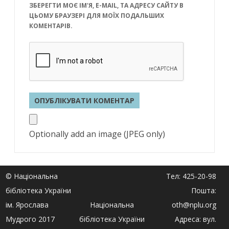
ЗБЕРЕГТИ МОЄ ІМ'Я, E-MAIL, ТА АДРЕСУ САЙТУ В
ЦЬОМУ БРАУЗЕРІ ДЛЯ МОЇХ ПОДАЛЬШИХ
КОМЕНТАРІВ.
Optionally add an image (JPEG only)
© Національна
Тел: 425-20-98
бібліотека України
Пошта:
ім. Ярослава
Національна
oth@nplu.org
Мудрого 2017
бібліотека України
Адреса: вул.