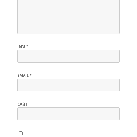
ІМ'Я
*
EMAIL
*
САЙТ