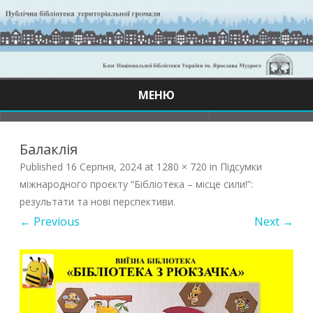
МЕНЮ
Skip
to
content
Балаклія
Published
16 Серпня, 2024
at
1280 × 720
in
Підсумки
міжнародного проєкту “Бібліотека – місце сили!”:
результати та нові перспективи
.
← Previous
Next →