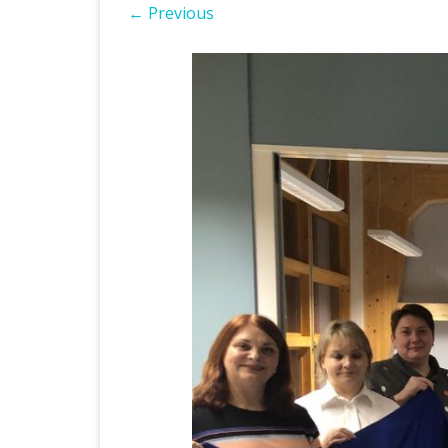
← Previous
ІНШІ НПА