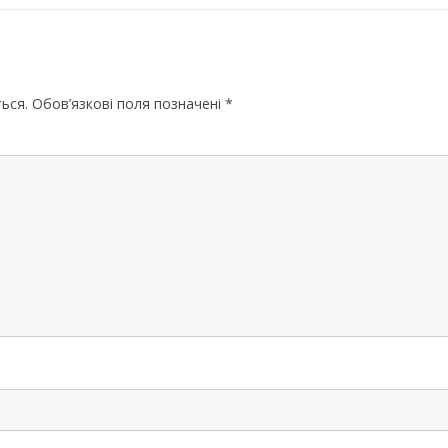
ЧЕРНІГІВСЬК
ься.
Обов’язкові поля позначені
*