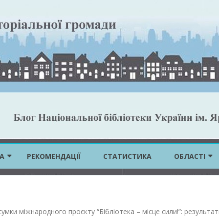
Skip
to
А
РЕКОМЕНДАЦІЇ
СТАТИСТИКА
ОБЛАСТІ
content
ВІННИЦЬКА 
ВОЛИНСЬКА 
сумки міжнародного проєкту “Бібліотека – місце сили!”: результа
ДНІПРОПЕТР