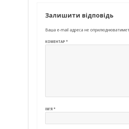
b
er
s
e
o
A
dI
Залишити відповідь
o
p
n
k
p
Ваша e-mail адреса не оприлюднюватимет
КОМЕНТАР
*
ІМ'Я
*