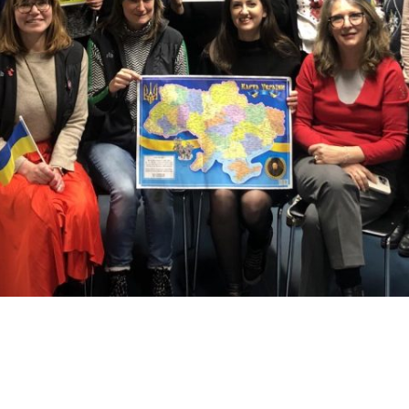
МИКОЛАЇВСЬ
ОДЕСЬКА ОБ
ПОЛТАВСЬКА
РІВНЕНСЬКА 
СУМСЬКА ОБ
ТЕРНОПІЛЬСЬ
ХАРКІВСЬКА 
ХЕРСОНСЬКА 
ХМЕЛЬНИЦЬК
ЧЕРКАСЬКА О
ЧЕРНІВЕЦЬКА