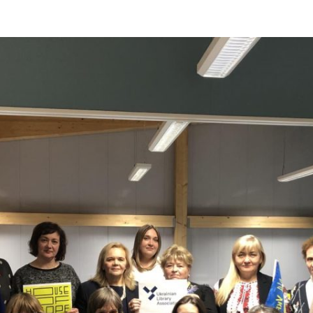
ДОНЕЦЬКА О
ЖИТОМИРСЬК
ЗАКАРПАТСЬК
ЗАПОРІЗЬКА 
ІВАНО-ФРАНК
М. КИЇВ
КИЇВСЬКА ОБ
КІРОВОГРАДС
ЛУГАНСЬКА О
ЛЬВІВСЬКА О