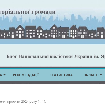
Skip
to
А
РЕКОМЕНДАЦІЇ
СТАТИСТИКА
ОБЛАСТІ
content
ВІННИЦЬКА 
ВОЛИНСЬКА 
ечні проєкти 2024 року (ч. 1)
.
ДНІПРОПЕТР