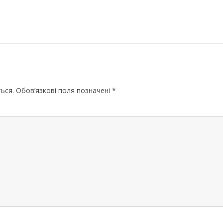
МИКОЛАЇВСЬ
ОДЕСЬКА ОБ
ПОЛТАВСЬКА
РІВНЕНСЬКА 
СУМСЬКА ОБ
ься.
Обов’язкові поля позначені
*
ТЕРНОПІЛЬСЬ
ХАРКІВСЬКА 
ХЕРСОНСЬКА 
ХМЕЛЬНИЦЬК
ЧЕРКАСЬКА О
ЧЕРНІВЕЦЬКА