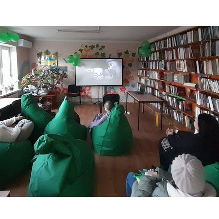
ДОНЕЦЬКА О
ЖИТОМИРСЬК
ЗАКАРПАТСЬК
ЗАПОРІЗЬКА 
ІВАНО-ФРАНК
М. КИЇВ
КИЇВСЬКА ОБ
КІРОВОГРАДС
ЛУГАНСЬКА О
ЛЬВІВСЬКА О