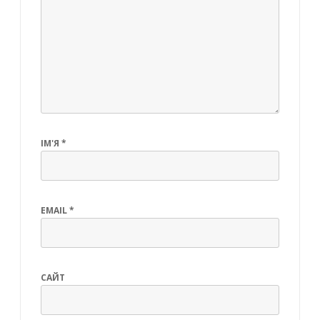
ІМ'Я
*
EMAIL
*
САЙТ