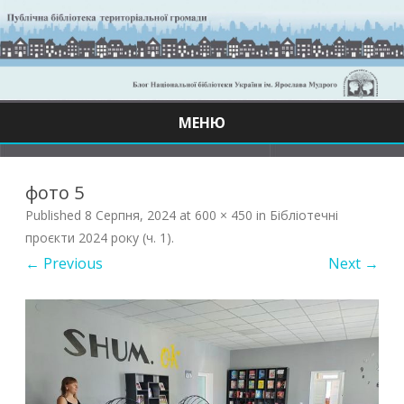
МЕНЮ
Skip
to
content
фото 5
Published
8 Серпня, 2024
at
600 × 450
in
Бібліотечні
проєкти 2024 року (ч. 1)
.
← Previous
Next →