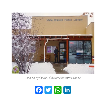
ДОНЕЦЬКА О
ЖИТОМИРСЬК
ЗАКАРПАТСЬК
ЗАПОРІЗЬКА 
ІВАНО-ФРАНК
М. КИЇВ
КИЇВСЬКА ОБ
КІРОВОГРАДС
Вхід до публічної бібліотеки Vista Grande
F
T
W
Li
ЛУГАНСЬКА О
a
wi
h
n
ЛЬВІВСЬКА О
ce
tt
at
ke