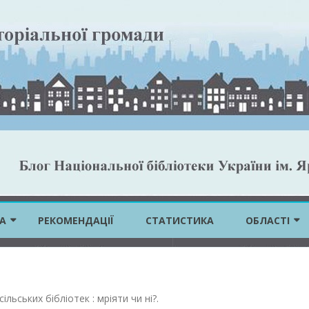
Skip
to
А
РЕКОМЕНДАЦІЇ
СТАТИСТИКА
ОБЛАСТІ
content
ВІННИЦЬКА 
ВОЛИНСЬКА 
ільських бібліотек : мріяти чи ні?
.
ДНІПРОПЕТР