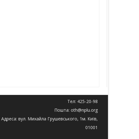
Тел: 425-20-98
Пошта: oth@nplu.org
Адреса: вул. Михайла Грушевського, 1м. Київ,
01001