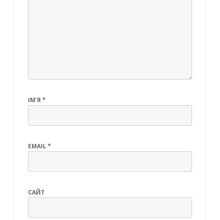
ІМ'Я
*
EMAIL
*
САЙТ