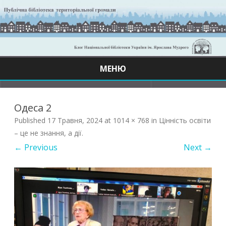
МЕНЮ
Skip
to
content
Одеса 2
Published
17 Травня, 2024
at
1014 × 768
in
Цінність освіти
– це не знання, а дії
.
← Previous
Next →