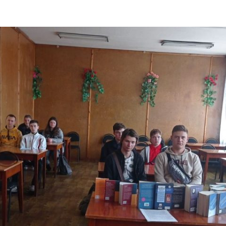
ДОНЕЦЬКА О
ЖИТОМИРСЬК
ЗАКАРПАТСЬК
ЗАПОРІЗЬКА 
ІВАНО-ФРАНК
М. КИЇВ
КИЇВСЬКА ОБ
КІРОВОГРАДС
ЛУГАНСЬКА О
ЛЬВІВСЬКА О