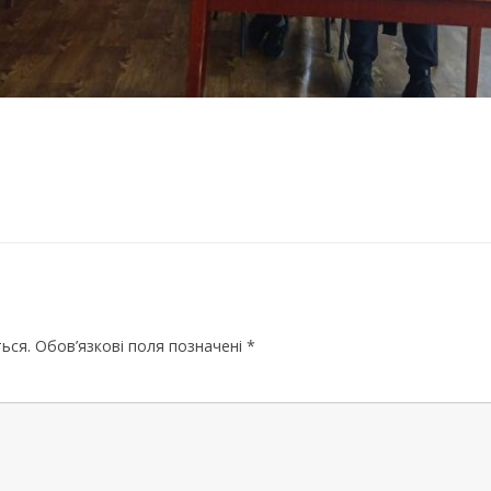
МИКОЛАЇВСЬ
ОДЕСЬКА ОБ
ПОЛТАВСЬКА
РІВНЕНСЬКА 
СУМСЬКА ОБ
ТЕРНОПІЛЬСЬ
ХАРКІВСЬКА 
ХЕРСОНСЬКА 
ься.
Обов’язкові поля позначені
*
ХМЕЛЬНИЦЬК
ЧЕРКАСЬКА О
ЧЕРНІВЕЦЬКА