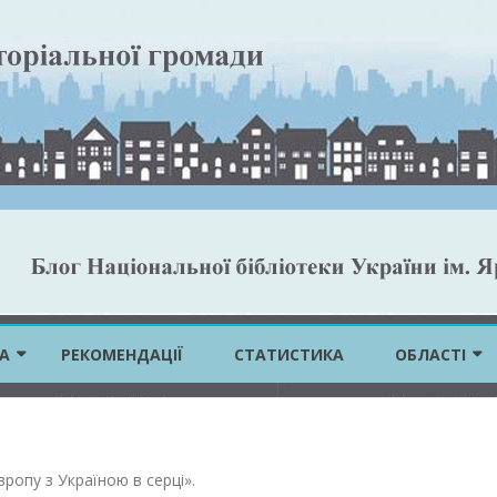
Skip
to
А
РЕКОМЕНДАЦІЇ
СТАТИСТИКА
ОБЛАСТІ
content
ВІННИЦЬКА 
ВОЛИНСЬКА 
вропу з Україною в серці»
.
ДНІПРОПЕТР