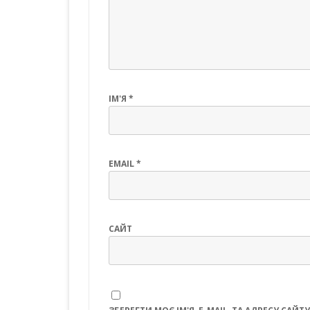
ІМ'Я
*
EMAIL
*
САЙТ