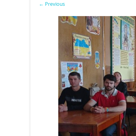
← Previous
ІНШІ НПА