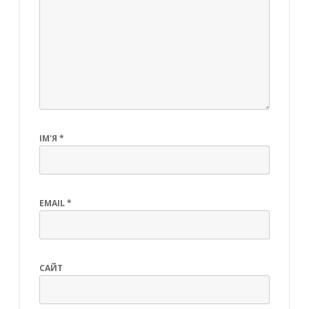
ІМ'Я
*
EMAIL
*
САЙТ