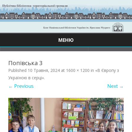
МЕНЮ
Skip
to
content
Попівська 3
Published
10 Травня, 2024
at
1600 × 1200
in
«В Європу з
Україною в серці»
.
← Previous
Next →