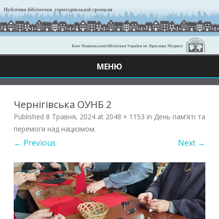
МЕНЮ
Skip
to
content
Чернігівська ОУНБ 2
Published
8 Травня, 2024
at
2048 × 1153
in
День пам’яті та
перемоги над нацизмом
.
← Previous
Next →