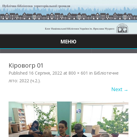
МЕНЮ
Skip
to
content
Кіровогр 01
Published
16 Серпня, 2022
at
800 × 601
in
Бібліотечне
літо: 2022 (ч.2.)
.
Next →