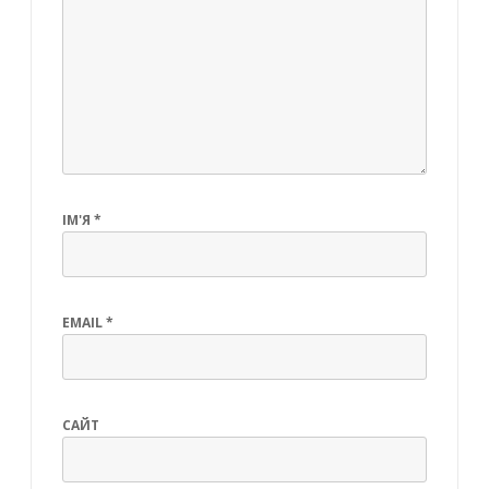
ІМ'Я
*
EMAIL
*
САЙТ