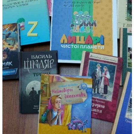
МИКОЛАЇВСЬ
ОДЕСЬКА ОБ
ПОЛТАВСЬКА
РІВНЕНСЬКА 
СУМСЬКА ОБ
ТЕРНОПІЛЬСЬ
ХАРКІВСЬКА 
ХЕРСОНСЬКА 
ХМЕЛЬНИЦЬК
ЧЕРКАСЬКА О
ЧЕРНІВЕЦЬКА