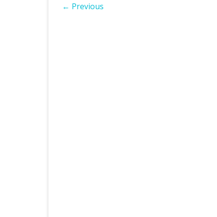
← Previous
ІНШІ НПА