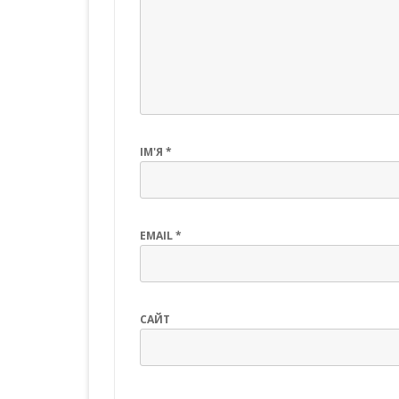
ІМ'Я
*
EMAIL
*
САЙТ