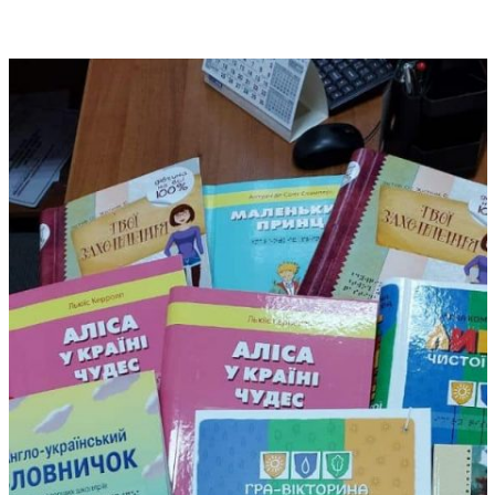
ДОНЕЦЬКА О
ЖИТОМИРСЬК
ЗАКАРПАТСЬК
ЗАПОРІЗЬКА 
ІВАНО-ФРАНК
М. КИЇВ
КИЇВСЬКА ОБ
КІРОВОГРАДС
ЛУГАНСЬКА О
ЛЬВІВСЬКА О