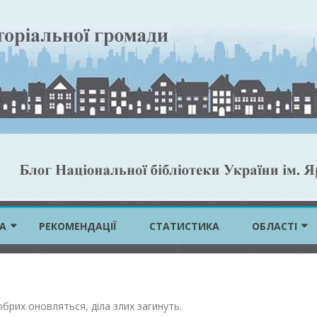
Skip
to
А
РЕКОМЕНДАЦІЇ
СТАТИСТИКА
ОБЛАСТІ
content
ВІННИЦЬКА 
ВОЛИНСЬКА 
обрих оновляться, діла злих загинуть
.
ДНІПРОПЕТР