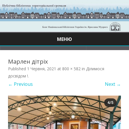
МЕНЮ
Skip
to
content
Марлен дітріх
Published
1 Червня, 2021
at
800 × 582
in
Ділимося
досвідом !
.
← Previous
Next →