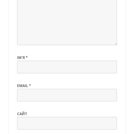
ІМ'Я
*
EMAIL
*
САЙТ