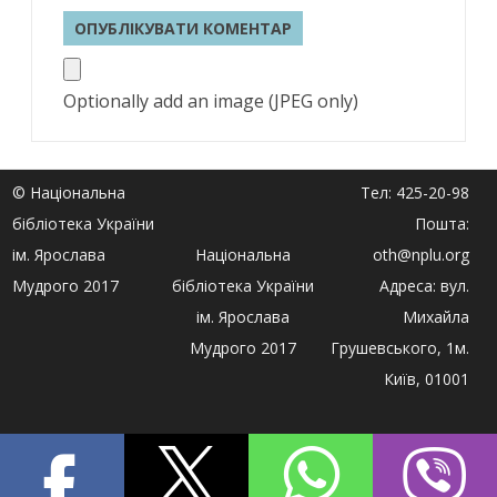
Optionally add an image (JPEG only)
© Національна
Тел: 425-20-98
бібліотека України
Пошта:
ім. Ярослава
Національна
oth@nplu.org
Мудрого 2017
бібліотека України
Адреса: вул.
ім. Ярослава
Михайла
Мудрого 2017
Грушевського, 1м.
Київ, 01001