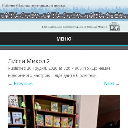
МЕНЮ
Skip
to
content
Листи Микол 2
Published
20 Грудня, 2020
at
720 × 960
in
Якщо немає
новорічного настрою – відвідайте бібліотеки!
.
← Previous
Next →