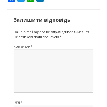
ac
w
h
n
e
itt
at
k
b
er
s
e
Залишити відповідь
o
A
dI
Ваша e-mail адреса не оприлюднюватиметься.
o
p
n
Обов’язкові поля позначені
*
k
p
КОМЕНТАР
*
ІМ'Я
*