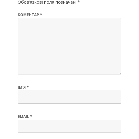
o
p
n
Обов’язкові поля позначені
*
k
p
КОМЕНТАР
*
ІМ'Я
*
EMAIL
*