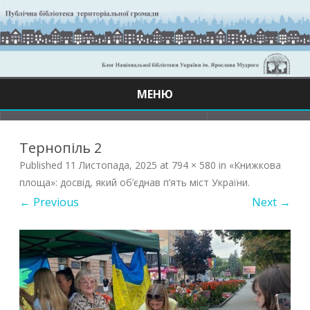
МЕНЮ
Skip
to
content
Тернопіль 2
Published
11 Листопада, 2025
at
794 × 580
in
«Книжкова
площа»: досвід, який об’єднав п’ять міст України
.
← Previous
Next →