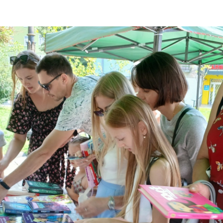
ДОНЕЦЬКА О
ЖИТОМИРСЬК
ЗАКАРПАТСЬК
ЗАПОРІЗЬКА 
ІВАНО-ФРАНК
М. КИЇВ
КИЇВСЬКА ОБ
КІРОВОГРАДС
ЛУГАНСЬКА О
ЛЬВІВСЬКА О