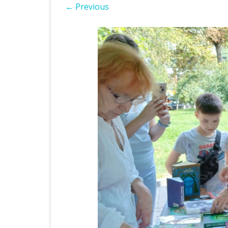
← Previous
ІНШІ НПА