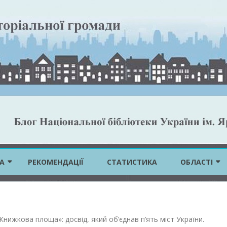
Skip
to
А
РЕКОМЕНДАЦІЇ
СТАТИСТИКА
ОБЛАСТІ
content
ВІННИЦЬКА 
ВОЛИНСЬКА 
Книжкова площа»: досвід, який об’єднав п’ять міст України
.
ДНІПРОПЕТР