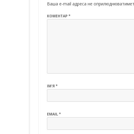
k
p
Ваша e-mail адреса не оприлюднюватимет
КОМЕНТАР
*
ІМ'Я
*
EMAIL
*