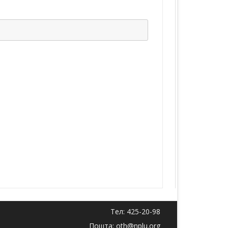
Тел: 425-20-98
Пошта: oth@nplu.org