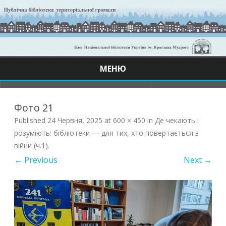
МЕНЮ
Skip
to
content
Фото 21
Published
24 Червня, 2025
at
600 × 450
in
Де чекають і
розуміють: бібліотеки — для тих, хто повертається з
війни (ч.1)
.
← Previous
Next →