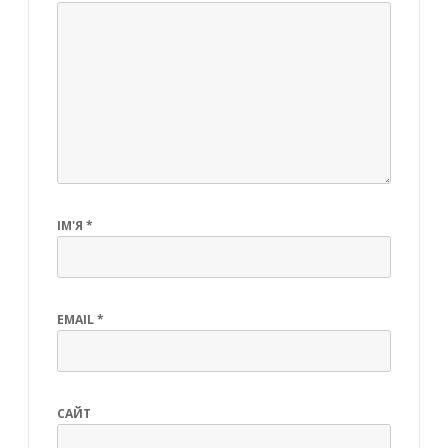
ІМ'Я
*
EMAIL
*
САЙТ