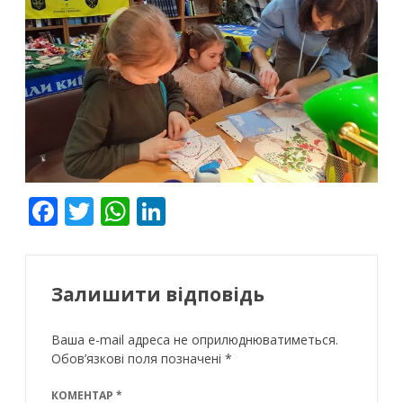
F
T
W
Li
ac
w
h
n
e
itt
at
k
b
er
s
e
Залишити відповідь
o
A
dI
Ваша e-mail адреса не оприлюднюватиметься.
o
p
n
Обов’язкові поля позначені
*
k
p
КОМЕНТАР
*