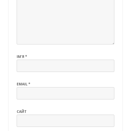
ІМ'Я
*
EMAIL
*
САЙТ