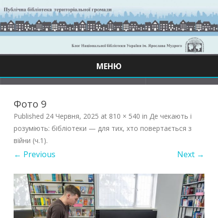
МЕНЮ
Skip
to
content
Фото 9
Published
24 Червня, 2025
at
810 × 540
in
Де чекають і
розуміють: бібліотеки — для тих, хто повертається з
війни (ч.1)
.
← Previous
Next →