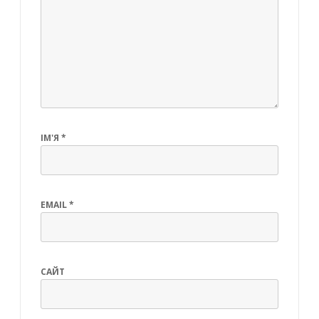
ІМ'Я
*
EMAIL
*
САЙТ