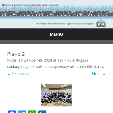
МЕНЮ
Skip
to
content
Рівно 2
Published
24 Жовтня, 2024
at
120 × 90
in
Форми
соціокультурної роботи: з арсеналу обласних бібліотек
.
← Previous
Next →