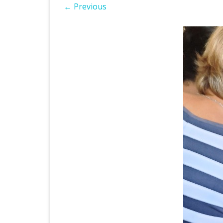
← Previous
ІНШІ НПА