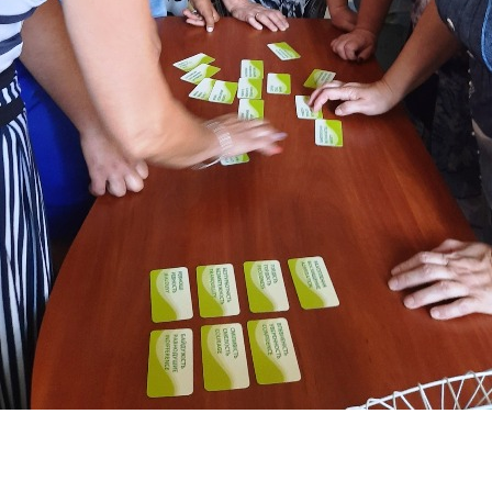
МИКОЛАЇВСЬ
ОДЕСЬКА ОБ
ПОЛТАВСЬКА
РІВНЕНСЬКА 
СУМСЬКА ОБ
ТЕРНОПІЛЬСЬ
ХАРКІВСЬКА 
ХЕРСОНСЬКА 
ХМЕЛЬНИЦЬК
ЧЕРКАСЬКА О
ЧЕРНІВЕЦЬКА