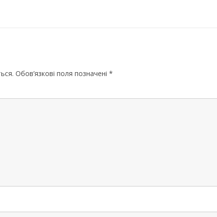
ЧЕРНІГІВСЬК
ься.
Обов’язкові поля позначені
*