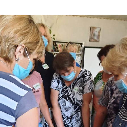
ДОНЕЦЬКА О
ЖИТОМИРСЬК
ЗАКАРПАТСЬК
ЗАПОРІЗЬКА 
ІВАНО-ФРАНК
М. КИЇВ
КИЇВСЬКА ОБ
КІРОВОГРАДС
ЛУГАНСЬКА О
ЛЬВІВСЬКА О