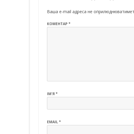
o
p
n
k
p
Ваша e-mail адреса не оприлюднюватимет
КОМЕНТАР
*
ІМ'Я
*
EMAIL
*