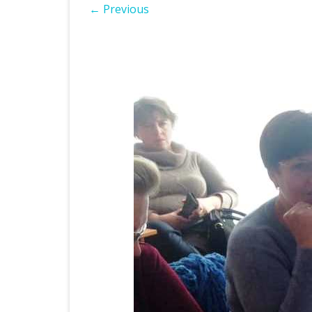
← Previous
ІНШІ НПА