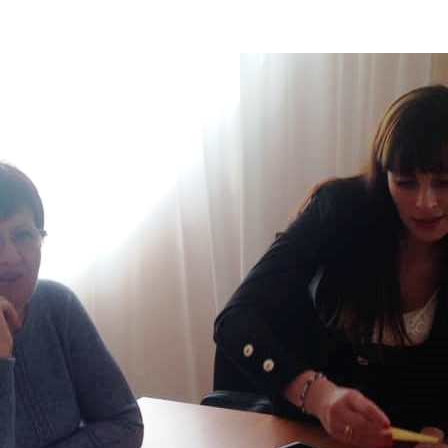
ДОНЕЦЬКА О
ЖИТОМИРСЬК
ЗАКАРПАТСЬК
ЗАПОРІЗЬКА 
ІВАНО-ФРАНК
М. КИЇВ
КИЇВСЬКА ОБ
КІРОВОГРАДС
ЛУГАНСЬКА О
ЛЬВІВСЬКА О