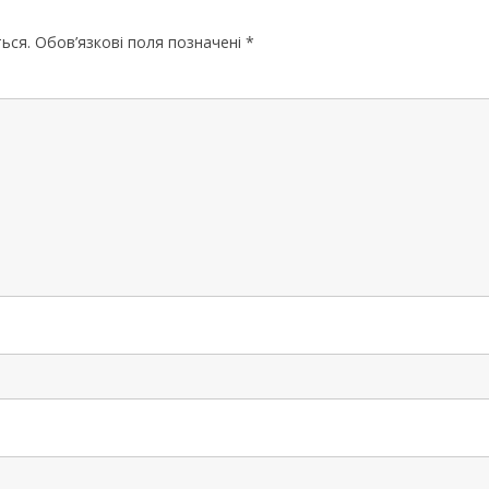
ЧЕРНІГІВСЬК
ься.
Обов’язкові поля позначені
*