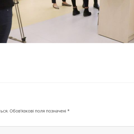
МИКОЛАЇВСЬ
ОДЕСЬКА ОБ
ПОЛТАВСЬКА
РІВНЕНСЬКА 
СУМСЬКА ОБ
ТЕРНОПІЛЬСЬ
ХАРКІВСЬКА 
ХЕРСОНСЬКА 
ХМЕЛЬНИЦЬК
ься.
Обов’язкові поля позначені
*
ЧЕРКАСЬКА О
ЧЕРНІВЕЦЬКА