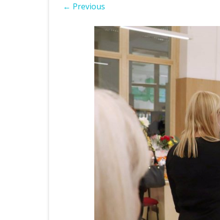
← Previous
ІНШІ НПА