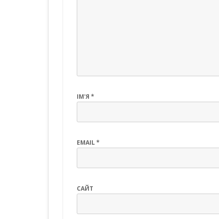
ІМ'Я
*
EMAIL
*
САЙТ