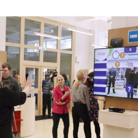
ДОНЕЦЬКА О
ЖИТОМИРСЬК
ЗАКАРПАТСЬК
ЗАПОРІЗЬКА 
ІВАНО-ФРАНК
М. КИЇВ
КИЇВСЬКА ОБ
КІРОВОГРАДС
ЛУГАНСЬКА О
ЛЬВІВСЬКА О