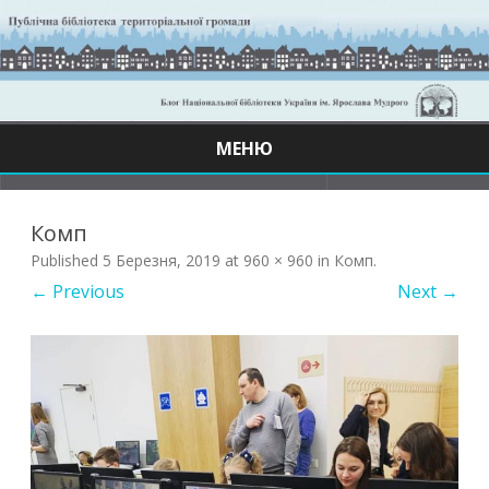
МЕНЮ
Skip
to
content
Комп
Published
5 Березня, 2019
at
960 × 960
in
Комп
.
← Previous
Next →