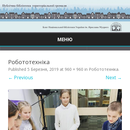
МЕНЮ
Skip
to
content
Робототехніка
Published
5 Березня, 2019
at
960 × 960
in
Робототехніка
.
← Previous
Next →