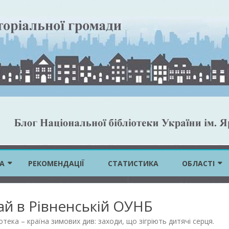
Skip
to
А
РЕКОМЕНДАЦІЇ
СТАТИСТИКА
ОБЛАСТІ
content
ВІННИЦЬКА 
й в Рівненській ОУНБ
ВОЛИНСЬКА 
отека – країна зимових див: заходи, що зігріють дитячі серця
.
ДНІПРОПЕТР