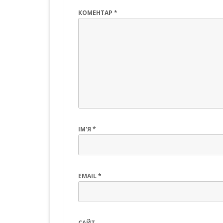
КОМЕНТАР
*
ІМ'Я
*
EMAIL
*
САЙТ