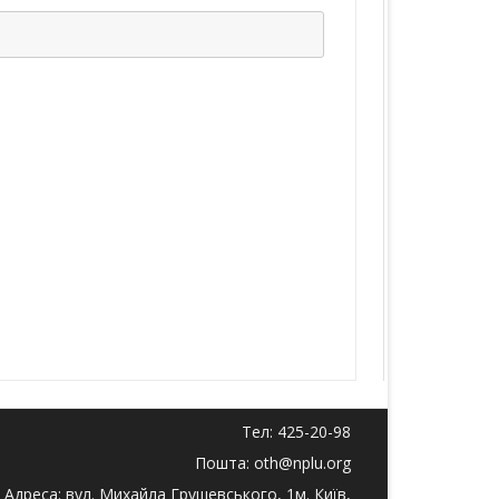
Тел: 425-20-98
Пошта: oth@nplu.org
Адреса: вул. Михайла Грушевського, 1м. Київ,