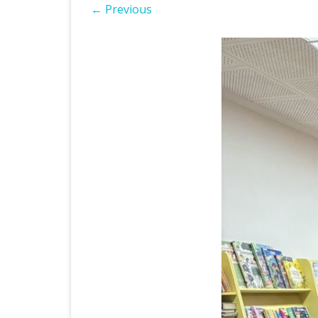
← Previous
ІНШІ НПА