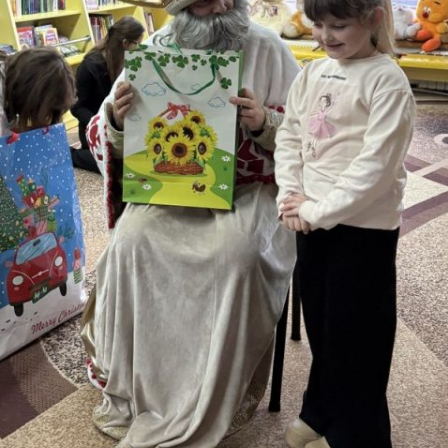
МИКОЛАЇВСЬ
ОДЕСЬКА ОБ
ПОЛТАВСЬКА
РІВНЕНСЬКА 
СУМСЬКА ОБ
ТЕРНОПІЛЬСЬ
ХАРКІВСЬКА 
ХЕРСОНСЬКА 
ХМЕЛЬНИЦЬК
ЧЕРКАСЬКА О
ЧЕРНІВЕЦЬКА