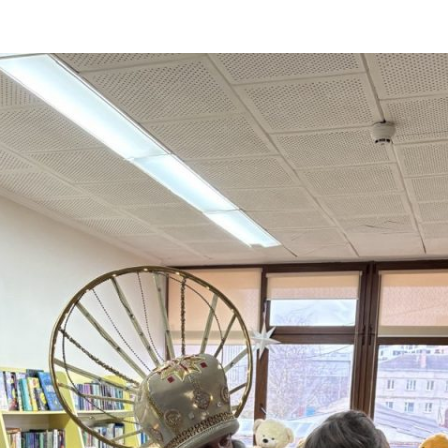
ДОНЕЦЬКА О
ЖИТОМИРСЬК
ЗАКАРПАТСЬК
ЗАПОРІЗЬКА 
ІВАНО-ФРАНК
М. КИЇВ
КИЇВСЬКА ОБ
КІРОВОГРАДС
ЛУГАНСЬКА О
ЛЬВІВСЬКА О