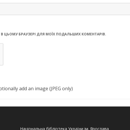
ЙТУ В ЦЬОМУ БРАУЗЕРІ ДЛЯ МОЇХ ПОДАЛЬШИХ КОМЕНТАРІВ.
tionally add an image (JPEG only)
Національна бібліотека України ім. Ярослава