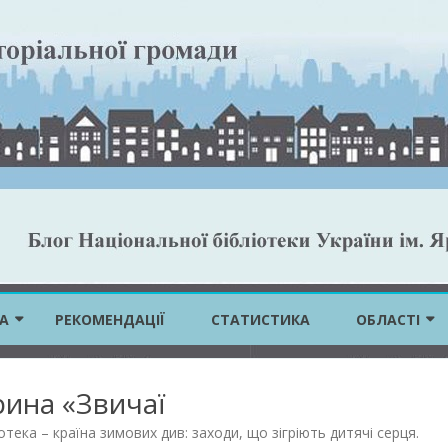
Skip
to
А
РЕКОМЕНДАЦІЇ
СТАТИСТИКА
ОБЛАСТІ
content
ВІННИЦЬКА 
рина «Звичаї
ВОЛИНСЬКА 
отека – країна зимових див: заходи, що зігріють дитячі серця
.
ДНІПРОПЕТР