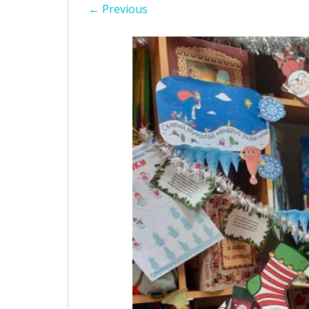
← Previous
ІНШІ НПА