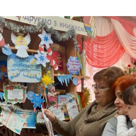
ДОНЕЦЬКА О
ЖИТОМИРСЬК
ЗАКАРПАТСЬК
ЗАПОРІЗЬКА 
ІВАНО-ФРАНК
М. КИЇВ
КИЇВСЬКА ОБ
КІРОВОГРАДС
ЛУГАНСЬКА О
ЛЬВІВСЬКА О