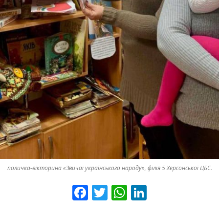
МИКОЛАЇВСЬ
ОДЕСЬКА ОБ
ПОЛТАВСЬКА
РІВНЕНСЬКА 
СУМСЬКА ОБ
ТЕРНОПІЛЬСЬ
ХАРКІВСЬКА 
ХЕРСОНСЬКА 
ХМЕЛЬНИЦЬК
поличка-вікторина «Звичаї українського народу», філія 5 Херсонської ЦБС.
ЧЕРКАСЬКА О
F
T
W
Li
a
wi
h
n
ЧЕРНІВЕЦЬКА