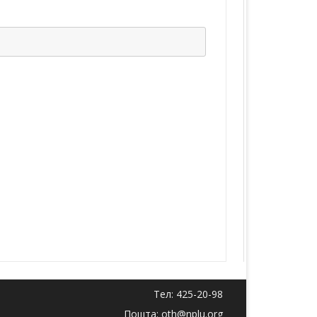
Тел: 425-20-98
Пошта: oth@nplu.org