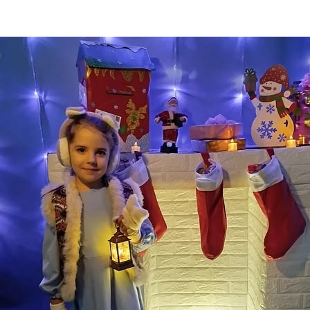
ДОНЕЦЬКА О
ЖИТОМИРСЬК
ЗАКАРПАТСЬК
ЗАПОРІЗЬКА 
ІВАНО-ФРАНК
М. КИЇВ
КИЇВСЬКА ОБ
КІРОВОГРАДС
ЛУГАНСЬКА О
ЛЬВІВСЬКА О