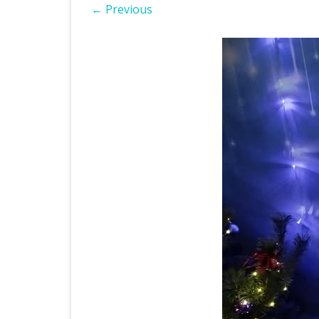
← Previous
ІНШІ НПА