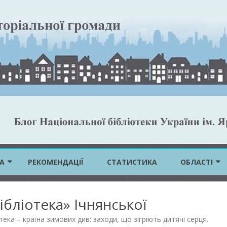
Skip
to
А
РЕКОМЕНДАЦІЇ
СТАТИСТИКА
ОБЛАСТІ
content
ВІННИЦЬКА 
ібліотека» Ічнянської
ВОЛИНСЬКА 
тека – країна зимових див: заходи, що зігріють дитячі серця
.
ДНІПРОПЕТР