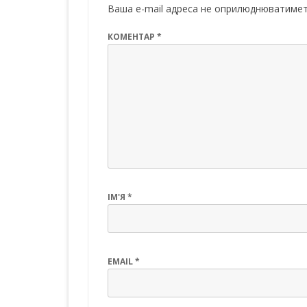
k
p
Ваша e-mail адреса не оприлюднюватимет
КОМЕНТАР
*
ІМ'Я
*
EMAIL
*