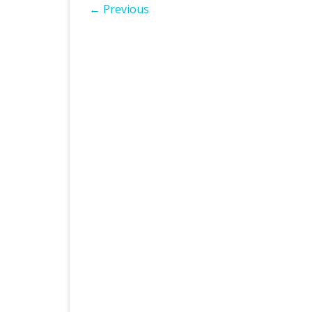
← Previous
ІНШІ НПА