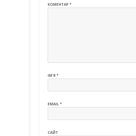
КОМЕНТАР
*
ІМ'Я
*
EMAIL
*
САЙТ