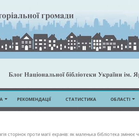
Skip
to
А
РЕКОМЕНДАЦІЇ
СТАТИСТИКА
ОБЛАСТІ
content
ВІННИЦЬКА 
ВОЛИНСЬКА 
гія сторінок проти магії екранів: як маленька бібліотека змінює 
ДНІПРОПЕТР