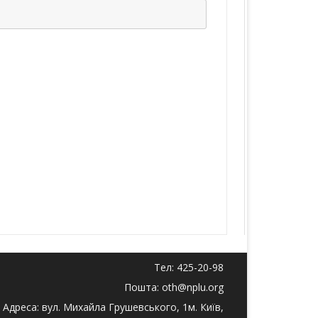
Тел: 425-20-98
Пошта: oth@nplu.org
Адреса: вул. Михайла Грушевського, 1м. Київ,