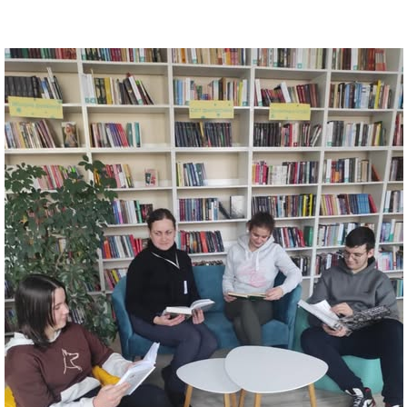
ДОНЕЦЬКА О
ЖИТОМИРСЬК
ЗАКАРПАТСЬК
ЗАПОРІЗЬКА 
ІВАНО-ФРАНК
М. КИЇВ
КИЇВСЬКА ОБ
КІРОВОГРАДС
ЛУГАНСЬКА О
ЛЬВІВСЬКА О