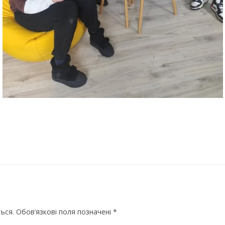
МИКОЛАЇВСЬ
ОДЕСЬКА ОБ
ПОЛТАВСЬКА
РІВНЕНСЬКА 
СУМСЬКА ОБ
ТЕРНОПІЛЬСЬ
ХАРКІВСЬКА 
ХЕРСОНСЬКА 
ХМЕЛЬНИЦЬК
ЧЕРКАСЬКА О
ЧЕРНІВЕЦЬКА
ься.
Обов’язкові поля позначені
*