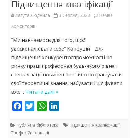
Підвищення кваліфікації
Лагута Людмила
3 Серпня, 2023
Немає
до
Коментарів
Підвищення
“Ми навчаємось для того, щоб
кваліфікації
удосконалювати себе” Конфуцій Для
підвищення конкурентоспроможності на
ринку праці професіонал будь-якого рівня і
спеціалізації повинен постійно покращувати
свої теоретичні знання, набувати і шліфувати
вже…
Читати далі »
F
T
W
Li
ac
w
h
n
e
itt
at
k
Публічна бібліотека
Підвищення кваліфікації
,
b
er
s
e
Професійні локації