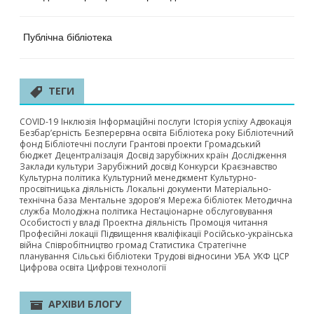
Публічна бібліотека
ТЕГИ
COVID-19
Інклюзія
Інформаційні послуги
Історія успіху
Адвокація
Безбар’єрність
Безперервна освіта
Бібліотека року
Бібліотечний
фонд
Бібліотечні послуги
Грантові проекти
Громадський
бюджет
Децентралізація
Досвід зарубіжних країн
Дослідження
Заклади культури
Зарубіжний досвід
Конкурси
Краєзнавство
Культурна політика
Культурний менеджмент
Культурно-
просвітницька діяльність
Локальні документи
Матеріально-
технічна база
Ментальне здоров'я
Мережа бібліотек
Методична
служба
Молодіжна політика
Нестаціонарне обслуговування
Особистості у владі
Проектна діяльність
Промоція читання
Професійні локації
Підвищення кваліфікації
Російсько-українська
війна
Співробітництво громад
Статистика
Стратегічне
планування
Сільські бібліотеки
Трудові відносини
УБА
УКФ
ЦСР
Цифрова освіта
Цифрові технології
АРХІВИ БЛОГУ