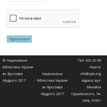
© Національна
Тел: 425-20-98
бібліотека України
Пошта:
ім. Ярослава
Національна
oth@nplu.org
Мудрого 2017
бібліотека України
Адреса: вул.
ім. Ярослава
Михайла
Мудрого 2017
Грушевського, 1м.
Київ, 01001