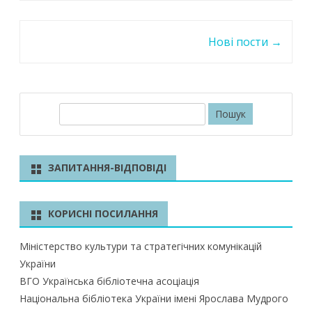
o
A
dI
Post
o
p
n
Нові пости
→
navigation
k
p
П
о
ш
у
ЗАПИТАННЯ-ВІДПОВІДІ
к
КОРИСНІ ПОСИЛАННЯ
Міністерство культури та стратегічних комунікацій
України
ВГО Українська бібліотечна асоціація
Національна бібліотека України імені Ярослава Мудрого