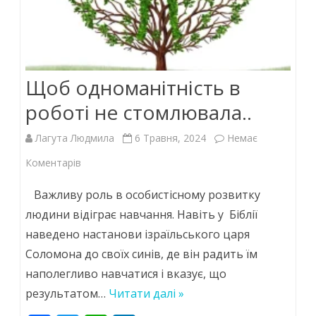
Щоб одноманітність в
роботі не стомлювала..
Лагута Людмила
6 Травня, 2024
Немає
до
Коментарів
Щоб
Важливу роль в особистісному розвитку
одноманітність
людини відіграє навчання. Навіть у Біблії
наведено настанови ізраїльського царя
в
Соломона до своїх синів, де він радить їм
роботі
наполегливо навчатися і вказує, що
не
результатом…
Читати далі »
стомлювала..