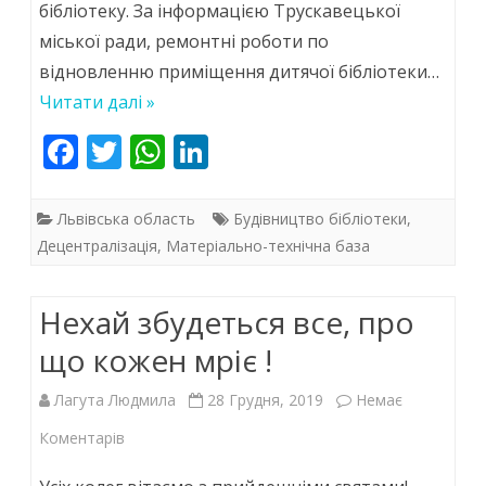
бібліотеку. За інформацією Трускавецької
оновлену
міської ради, ремонтні роботи по
дитячу
відновленню приміщення дитячої бібліотеки…
бібліотеку
Читати далі »
F
T
W
Li
ac
w
h
n
e
itt
at
k
Львівська область
Будівництво бібліотеки
,
b
er
s
e
Децентралізація
,
Матеріально-технічна база
o
A
dI
Нехай збудеться все, про
o
p
n
k
p
що кожен мріє !
Лагута Людмила
28 Грудня, 2019
Немає
до
Коментарів
Нехай