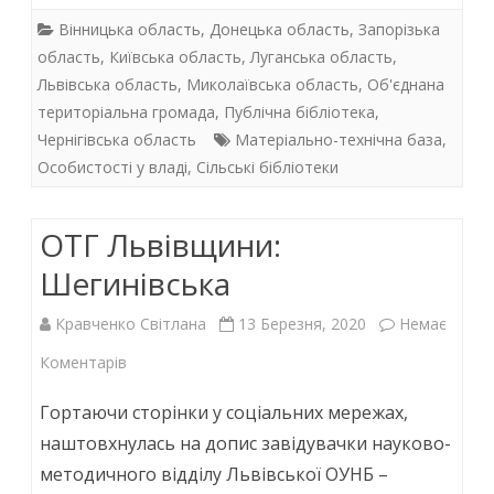
e
itt
at
k
Вінницька область
,
Донецька область
,
Запорізька
b
er
s
e
область
,
Київська область
,
Луганська область
,
Львівська область
,
Миколаївська область
,
Об'єднана
o
A
dI
територіальна громада
,
Публічна бібліотека
,
o
p
n
Чернігівська область
Матеріально-технічна база
,
k
p
Особистості у владі
,
Сільські бібліотеки
ОТГ Львівщини:
Шегинівська
Кравченко Світлана
13 Березня, 2020
Немає
до
Коментарів
ОТГ
Гортаючи сторінки у соціальних мережах,
Львівщини:
наштовхнулась на допис завідувачки науково-
методичного відділу Львівської ОУНБ –
Шегинівська