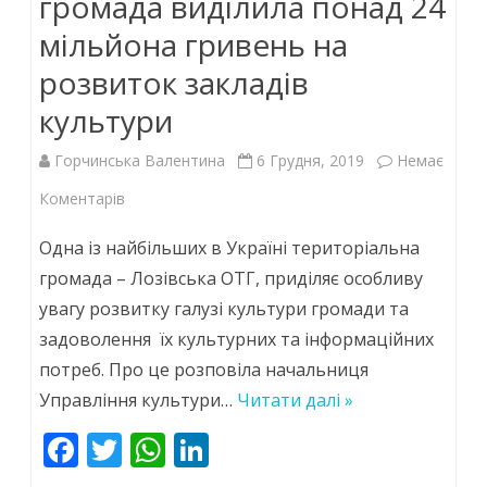
громада виділила понад 24
мільйона гривень на
розвиток закладів
культури
Горчинська Валентина
6 Грудня, 2019
Немає
до
Коментарів
У
Одна із найбільших в Україні територіальна
2019
громада – Лозівська ОТГ, приділяє особливу
увагу розвитку галузі культури громади та
році
задоволення їх культурних та інформаційних
Лозівська
потреб. Про це розповіла начальниця
громада
Управління культури…
Читати далі »
виділила
F
T
W
Li
понад
ac
w
h
n