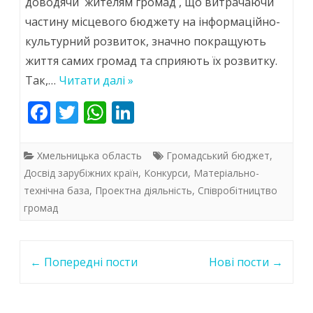
доводячи жителям громад , що витрачаючи
частіше
частину місцевого бюджету на інформаційно-
стають
культурний розвиток, значно покращують
ініціаторами
життя самих громад та сприяють їх розвитку.
громадських
Так,…
Читати далі »
проєктів
F
T
W
Li
ac
w
у
h
n
e
itt
at
k
програмі
Хмельницька область
Громадський бюджет
,
b
er
s
e
Досвід зарубіжних країн
,
Конкурси
,
Матеріально-
«Бюджету
технічна база
,
Проектна діяльність
,
Співробітництво
o
A
dI
участі»
громад
o
p
n
k
p
Post
←
Попередні пости
Нові пости
→
navigation