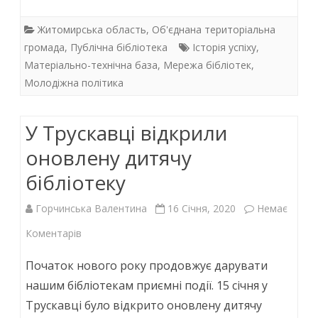
ac
w
h
n
e
itt
at
k
Житомирська область
,
Об'єднана територіальна
b
er
s
e
громада
,
Публічна бібліотека
Історія успіху
,
Матеріально-технічна база
,
Мережа бібліотек
,
o
A
dI
Молодіжна політика
o
p
n
k
p
У Трускавці відкрили
оновлену дитячу
бібліотеку
Горчинська Валентина
16 Січня, 2020
Немає
до
Коментарів
У
Початок нового року продовжує дарувати
Трускавці
нашим бібліотекам приємні події. 15 січня у
Трускавці було відкрито оновлену дитячу
відкрили