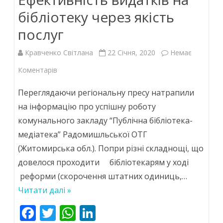
k
p
бібліотеку через якість
послуг
Кравченко Світлана
22 Січня, 2020
Немає
до
Коментарів
Ефективність
Переглядаючи регіональну пресу натрапили
видатків
на інформацію про успішну роботу
комунального закладу “Публічна бібліотека-
на
медіатека” Радомишльської ОТГ
бібліотеку
(Житомирська обл.). Попри різні складнощі, що
через
довелося проходити бібліотекарям у ході
якість
реформи (скорочення штатних одиниць,…
Читати далі »
послуг
F
T
W
Li