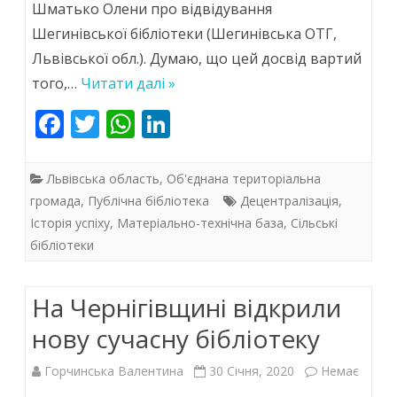
Шматько Олени про відвідування
Шегинівської бібліотеки (Шегинівська ОТГ,
Львівської обл.). Думаю, що цей досвід вартий
того,…
Читати далі »
F
T
W
Li
ac
w
h
n
e
itt
at
k
Львівська область
,
Об'єднана територіальна
b
er
s
e
громада
,
Публічна бібліотека
Децентралізація
,
Історія успіху
,
Матеріально-технічна база
,
Сільські
o
A
dI
бібліотеки
o
p
n
k
p
На Чернігівщині відкрили
нову сучасну бібліотеку
Горчинська Валентина
30 Січня, 2020
Немає