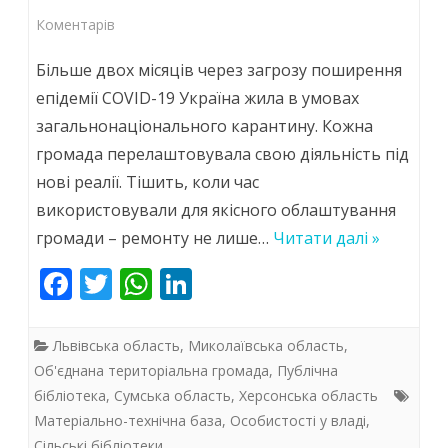
до
Коментарів
Життя
Більше двох місяців через загрозу поширення
у
епідемії COVID-19 Україна жила в умовах
загальнонаціонального карантину. Кожна
новому
громада перелаштовувала свою діяльність під
форматі:
нові реалії. Тішить, коли час
як
використовували для якісного облаштування
оновлюються
громади – ремонту не лише…
Читати далі »
бібліотечні
F
T
W
Li
ac
w
простори
h
n
e
itt
at
k
Львівська область
,
Миколаївська область
,
b
er
s
e
Об'єднана територіальна громада
,
Публічна
бібліотека
,
Сумська область
,
Херсонська область
o
A
dI
Матеріально-технічна база
,
Особистості у владі
,
o
p
n
Сільські бібліотеки