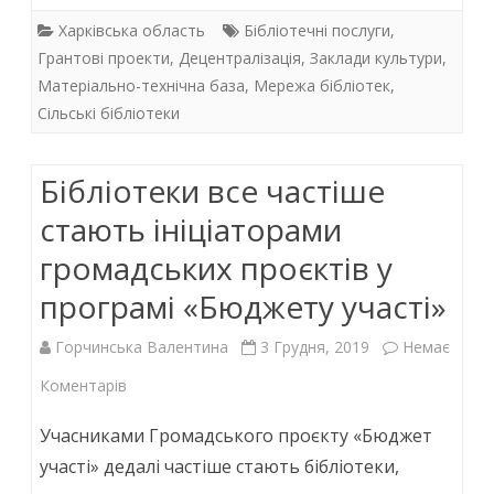
24
e
itt
at
k
Харківська область
Бібліотечні послуги
,
мільйона
b
er
s
e
Грантові проекти
,
Децентралізація
,
Заклади культури
,
Матеріально-технічна база
,
Мережа бібліотек
,
o
A
dI
гривень
Сільські бібліотеки
o
p
n
на
k
p
розвиток
Бібліотеки все частіше
закладів
стають ініціаторами
культури
громадських проєктів у
програмі «Бюджету участі»
Горчинська Валентина
3 Грудня, 2019
Немає
до
Коментарів
Бібліотеки
Учасниками Громадського проєкту «Бюджет
все
участі» дедалі частіше стають бібліотеки,