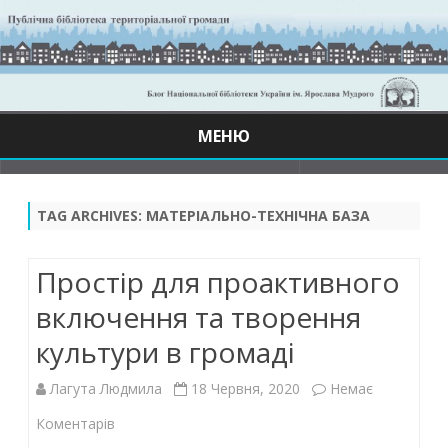
МЕНЮ
Skip
to
content
TAG ARCHIVES:
МАТЕРІАЛЬНО-ТЕХНІЧНА БАЗА
Простір для проактивного
включення та творення
культури в громаді
Лагута Людмила
18 Червня, 2020
Немає
до
Коментарів