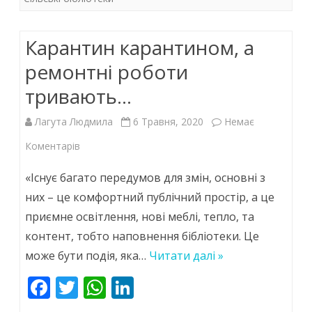
k
p
Карантин карантином, а
ремонтні роботи
тривають…
Лагута Людмила
6 Травня, 2020
Немає
до
Коментарів
Карантин
«Існує багато передумов для змін, основні з
карантином,
них – це комфортний публічний простір, а це
приємне освітлення, нові меблі, тепло, та
а
контент, тобто наповнення бібліотеки. Це
ремонтні
може бути подія, яка…
Читати далі »
роботи
F
T
W
Li
тривають…
ac
w
h
n