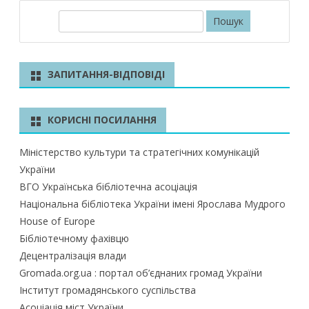
П
о
ш
у
ЗАПИТАННЯ-ВІДПОВІДІ
к
КОРИСНІ ПОСИЛАННЯ
Міністерство культури та стратегічних комунікацій
України
ВГО Українська бібліотечна асоціація
Національна бібліотека України імені Ярослава Мудрого
House of Europe
Бібліотечному фахівцю
Децентралізація влади
Gromada.org.ua : портал об’єднаних громад України
Інститут громадянського суспільства
Асоціація міст України