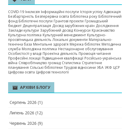
COVID-19
Інклюзія
Інформаційні послуги
Історія успіху
Адвокація
Безбар’єрність
Безперервна освіта
Бібліотека року
Бібліотечний
фонд
Бібліотечні послуги
Грантові проекти
Громадський
бюджет
Децентралізація
Досвід зарубіжних країн
Дослідження
Заклади культури
Зарубіжний досвід
Конкурси
Краєзнавство
Культурна політика
Культурний менеджмент
Культурно-
просвітницька діяльність
Локальні документи
Матеріально-
технічна база
Ментальне здоров'я
Мережа бібліотек
Методична
служба
Молодіжна політика
Нестаціонарне обслуговування
Особистості у владі
Проектна діяльність
Промоція читання
Професійні локації
Підвищення кваліфікації
Російсько-українська
війна
Співробітництво громад
Статистика
Стратегічне
планування
Сільські бібліотеки
Трудові відносини
УБА
УКФ
ЦСР
Цифрова освіта
Цифрові технології
АРХІВИ БЛОГУ
Серпень 2026
(1)
Липень 2026
(12)
Червень 2026
(9)