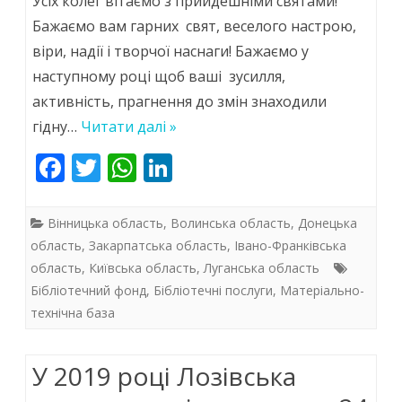
Усіх колег вітаємо з прийдешніми святами!
збудеться
Бажаємо вам гарних свят, веселого настрою,
віри, надії і творчої наснаги! Бажаємо у
все,
наступному році щоб ваші зусилля,
про
активність, прагнення до змін знаходили
що
гідну…
Читати далі »
кожен
F
T
W
Li
мріє
ac
w
h
n
!
e
itt
at
k
Вінницька область
,
Волинська область
,
Донецька
b
er
s
e
область
,
Закарпатська область
,
Івано-Франківська
область
,
Київська область
,
Луганська область
o
A
dI
Бібліотечний фонд
,
Бібліотечні послуги
,
Матеріально-
o
p
n
технічна база
k
p
У 2019 році Лозівська