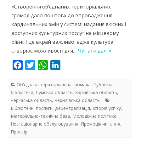
Простір
«Створення об’єднаних територіальних
для
громад дало поштовх до впровадження
кардинальних змін у системі надання якісних і
проактивного
доступних культурних послуг на місцевому
включення
рівні. І це вкрай важливо, адже культура
та
створює можливості для…
Читати далі »
творення
F
T
W
Li
культури
ac
w
h
n
в
e
itt
at
k
Об'єднана територіальна громада
,
Публічна
громаді
b
er
s
e
бібліотека
,
Сумська область
,
Харківська область
,
Черкаська область
,
Чернігівська область
o
A
dI
Бібліотечні послуги
,
Децентралізація
,
Історія успіху
,
o
p
n
Матеріально-технічна база
,
Молодіжна політика
,
k
p
Нестаціонарне обслуговування
,
Промоція читання
,
Простір