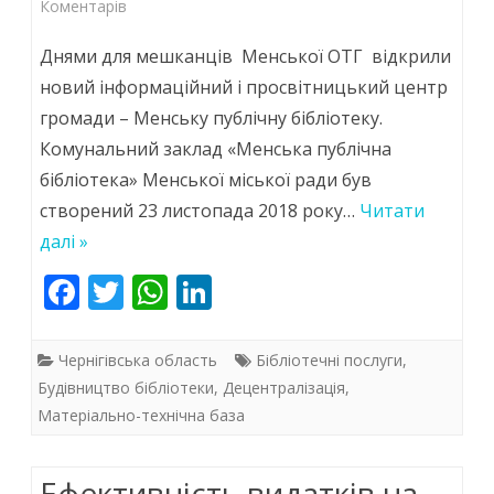
до
Коментарів
На
Днями для мешканців Менської ОТГ відкрили
Чернігівщині
новий інформаційний і просвітницький центр
громади – Менську публічну бібліотеку.
відкрили
Комунальний заклад «Менська публічна
нову
бібліотека» Менської міської ради був
сучасну
створений 23 листопада 2018 року…
Читати
бібліотеку
далі »
F
T
W
Li
ac
w
h
n
e
itt
at
k
Чернігівська область
Бібліотечні послуги
,
b
er
s
e
Будівництво бібліотеки
,
Децентралізація
,
Матеріально-технічна база
o
A
dI
o
p
n
Ефективність видатків на